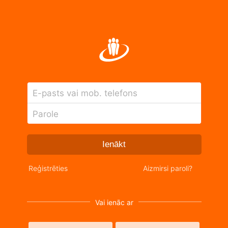
E-pasts vai mob. telefons
Parole
Ienākt
Reģistrēties
Aizmirsi paroli?
Vai ienāc ar