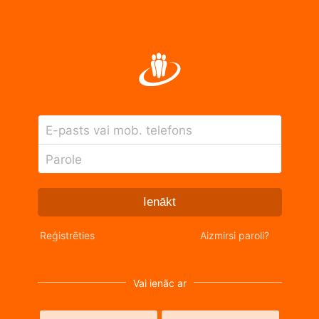
E-pasts vai mob. telefons
Parole
Ienākt
Reģistrēties
Aizmirsi paroli?
Vai ienāc ar