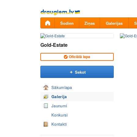
Pāriet
uz
saturu
Šodien
Ziņas
Galerijas
S
Gold-Estate
Oficiālā lapa
Sekot
Sākumlapa
Galerija
Jaunumi
Konkursi
Kontakti