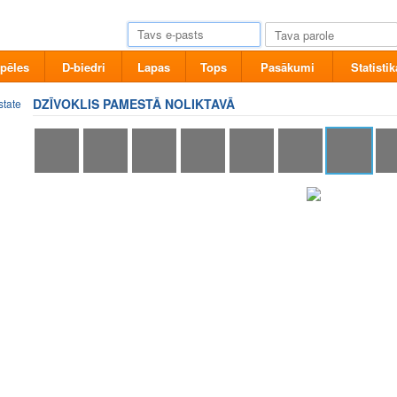
pēles
D-biedri
Lapas
Tops
Pasākumi
Statistik
DZĪVOKLIS PAMESTĀ NOLIKTAVĀ