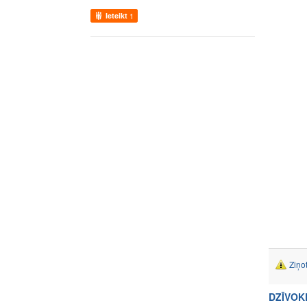
Ieteikt
1
Ziņo
DZĪVOK