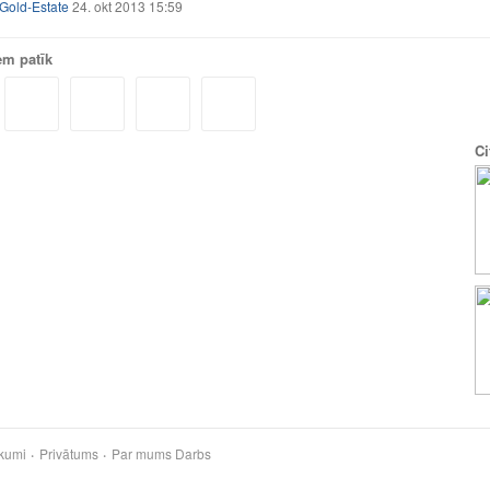
Gold-Estate
24. okt 2013 15:59
em patīk
Ci
kumi
Privātums
Par mums
Darbs