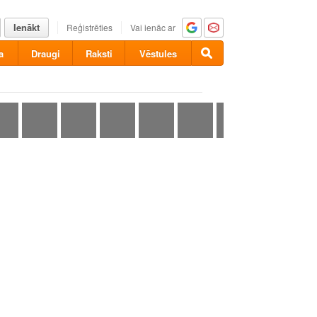
Ienākt
Reģistrēties
Vai ienāc ar
a
Draugi
Raksti
Vēstules