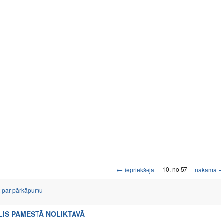
←
10. no 57
iepriekšējā
nākamā
t par pārkāpumu
LIS PAMESTĀ NOLIKTAVĀ