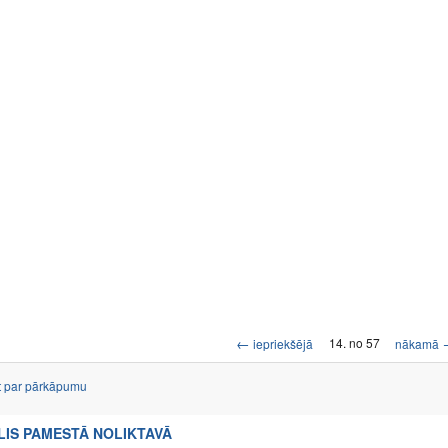
←
14. no 57
iepriekšējā
nākamā
t par pārkāpumu
LIS PAMESTĀ NOLIKTAVĀ