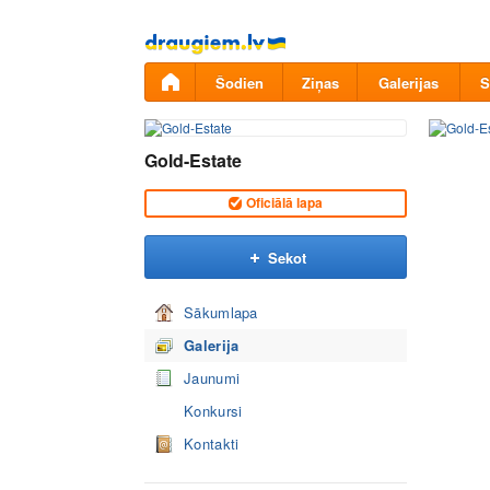
Pāriet
uz
saturu
Šodien
Ziņas
Galerijas
S
Gold-Estate
Oficiālā lapa
Sekot
Sākumlapa
Galerija
Jaunumi
Konkursi
Kontakti