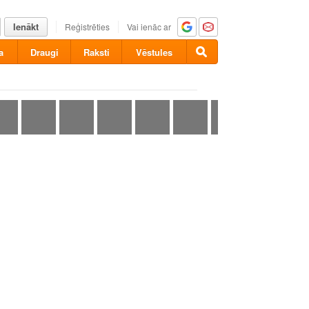
Ienākt
Reģistrēties
Vai ienāc ar
a
Draugi
Raksti
Vēstules