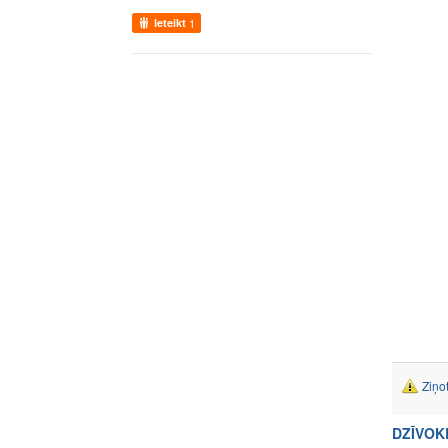
Ieteikt
1
Ziņo
DZĪVOK