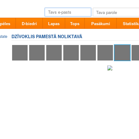
pēles
D-biedri
Lapas
Tops
Pasākumi
Statistik
DZĪVOKLIS PAMESTĀ NOLIKTAVĀ