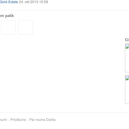
Gold-Estate
24. okt 2013 15:59
em patīk
Ci
kumi
Privātums
Par mums
Darbs