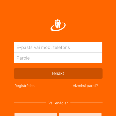
E-pasts vai mob. telefons
Parole
Ienākt
Reģistrēties
Aizmirsi paroli?
Vai ienāc ar