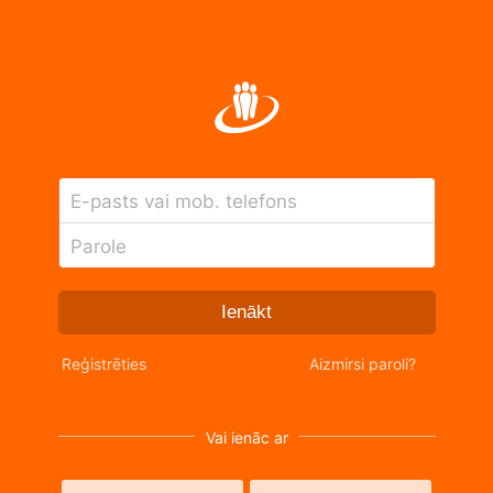
E-pasts vai mob. telefons
Parole
Ienākt
Reģistrēties
Aizmirsi paroli?
Vai ienāc ar