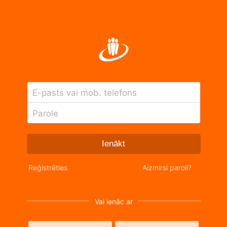
E-pasts vai mob. telefons
Parole
Ienākt
Reģistrēties
Aizmirsi paroli?
Vai ienāc ar