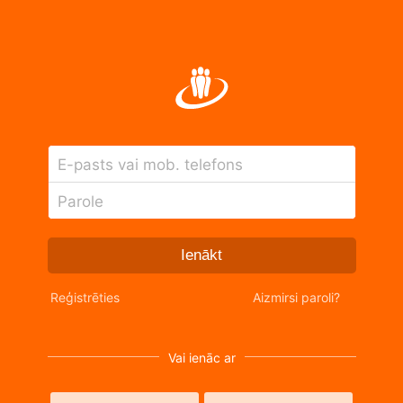
E-pasts vai mob. telefons
Parole
Ienākt
Reģistrēties
Aizmirsi paroli?
Vai ienāc ar