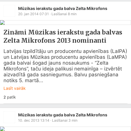
Mūzikas ierakstu gada balva Zelta Mikrofons
20. jan 2014 07:31
· Lasīšanai
8
min
Zināmi Mūzikas ierakstu gada balvas
Zelta Mikrofons 2013 nominanti
Latvijas Izpildītāju un producentu apvienības (LaIPA) 
un Latvijas Mūzikas producentu apvienības (LaMPA) 
gada balvai šogad jauns nosaukums - “Zelta 
Mikrofons”, taču ideja palikusi nemainīga – izvērtēt 
aizvadītā gada sasniegumus. Balvu pasniegšana 
notiks 5. martā...
Lasīt vairāk
2
patīk
Mūzikas ierakstu gada balva Zelta Mikrofons
10. dec 2013 13:14
· Lasīšanai
3
min