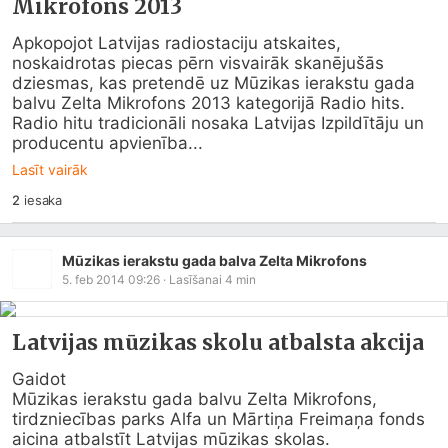
Mikrofons 2013
Apkopojot Latvijas radiostaciju atskaites, 
noskaidrotas piecas pērn visvairāk skanējušās 
dziesmas, kas pretendē uz Mūzikas ierakstu gada 
balvu Zelta Mikrofons 2013 kategorijā Radio hits.

Radio hitu tradicionāli nosaka Latvijas Izpildītāju un 
producentu apvienība...
Lasīt vairāk
2
iesaka
Mūzikas ierakstu gada balva Zelta Mikrofons
5. feb 2014 09:26
· Lasīšanai
4
min
Latvijas mūzikas skolu atbalsta akcija
Gaidot

Mūzikas ierakstu gada balvu Zelta Mikrofons, 
tirdzniecības parks Alfa un Mārtiņa Freimaņa fonds 
aicina atbalstīt Latvijas mūzikas skolas.
