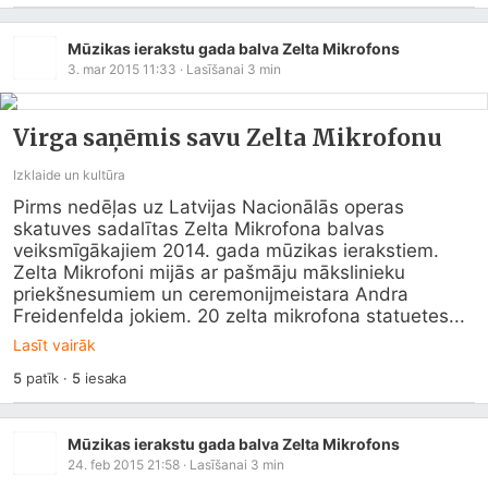
Mūzikas ierakstu gada balva Zelta Mikrofons
3. mar 2015 11:33
· Lasīšanai
3
min
Virga saņēmis savu Zelta Mikrofonu
Izklaide un kultūra
Pirms nedēļas uz Latvijas Nacionālās operas 
skatuves sadalītas Zelta Mikrofona balvas 
veiksmīgākajiem 2014. gada mūzikas ierakstiem. 
Zelta Mikrofoni mijās ar pašmāju mākslinieku 
priekšnesumiem un ceremonijmeistara Andra 
Freidenfelda jokiem. 20 zelta mikrofona statuetes...
Lasīt vairāk
5
patīk
·
5
iesaka
Mūzikas ierakstu gada balva Zelta Mikrofons
24. feb 2015 21:58
· Lasīšanai
3
min