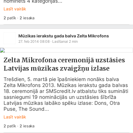
nominēts 4 kategorijās...
Lasīt vairāk
2
patīk
·
2
iesaka
Mūzikas ierakstu gada balva Zelta Mikrofons
27. feb 2014 08:08
· Lasīšanai
2
min
Zelta Mikrofona ceremonijā uzstāsies
Latvijas mūzikas zvaigžņu izlase
Trešdien, 5. martā pie īpašniekiem nonāks balva 
Zelta Mikrofons 2013. Mūzikas ierakstu gada balvas 
18. ceremonijā ar 
SMScredit.lv
 atbalstu tiks sumināti 
sasniegumi 19 nominācijās un uzstāsies šībrīža 
Latvijas mūzikas labāko spēku izlase: Dons, Otra 
Puse, The Sound...
Lasīt vairāk
2
patīk
·
2
iesaka