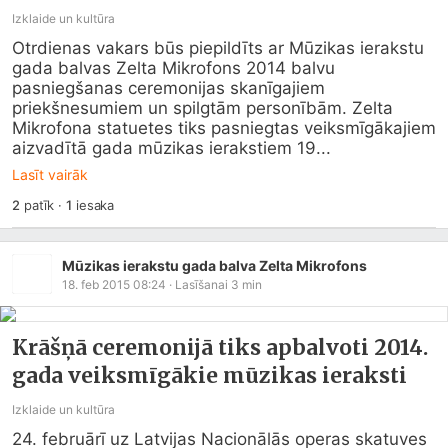
Izklaide un kultūra
Otrdienas vakars būs piepildīts ar Mūzikas ierakstu 
gada balvas Zelta Mikrofons 2014 balvu 
pasniegšanas ceremonijas skanīgajiem 
priekšnesumiem un spilgtām personībām. Zelta 
Mikrofona statuetes tiks pasniegtas veiksmīgākajiem 
aizvadītā gada mūzikas ierakstiem 19...
Lasīt vairāk
2
patīk
·
1
iesaka
Mūzikas ierakstu gada balva Zelta Mikrofons
18. feb 2015 08:24
· Lasīšanai
3
min
Krāšņā ceremonijā tiks apbalvoti 2014.
gada veiksmīgākie mūzikas ieraksti
Izklaide un kultūra
24. februārī uz Latvijas Nacionālās operas skatuves 