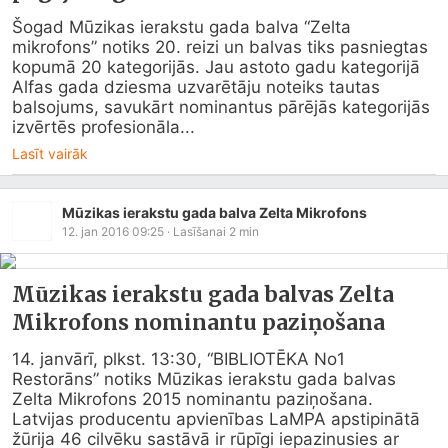
Šogad Mūzikas ierakstu gada balva “Zelta 
mikrofons” notiks 20. reizi un balvas tiks pasniegtas 
kopumā 20 kategorijās. Jau astoto gadu kategorijā 
Alfas gada dziesma uzvarētāju noteiks tautas 
balsojums, savukārt nominantus pārējās kategorijās 
izvērtēs profesionāla...
Lasīt vairāk
Mūzikas ierakstu gada balva Zelta Mikrofons
12. jan 2016 09:25
· Lasīšanai
2
min
Mūzikas ierakstu gada balvas Zelta
Mikrofons nominantu paziņošana
14. janvārī, plkst. 13:30, “BIBLIOTĒKA No1 
Restorāns” notiks Mūzikas ierakstu gada balvas 
Zelta Mikrofons 2015 nominantu paziņošana.

Latvijas producentu apvienības LaMPA apstipinātā 
žūrija 46 cilvēku sastāvā ir rūpīgi iepazinusies ar 