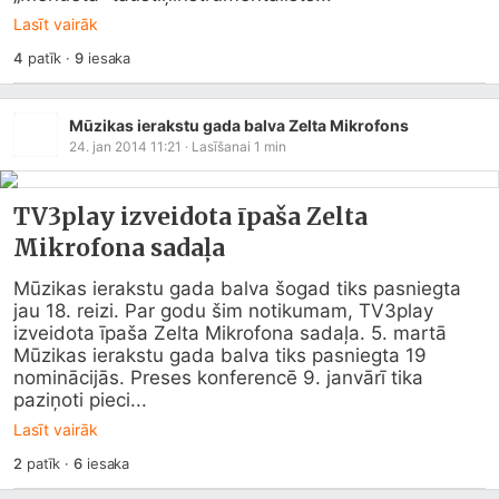
Lasīt vairāk
4
patīk
·
9
iesaka
Mūzikas ierakstu gada balva Zelta Mikrofons
24. jan 2014 11:21
· Lasīšanai
1
min
TV3play izveidota īpaša Zelta
Mikrofona sadaļa
Mūzikas ierakstu gada balva šogad tiks pasniegta 
jau 18. reizi. Par godu šim notikumam, TV3play 
izveidota īpaša Zelta Mikrofona sadaļa. 5. martā 
Mūzikas ierakstu gada balva tiks pasniegta 19 
nominācijās. Preses konferencē 9. janvārī tika 
paziņoti pieci...
Lasīt vairāk
2
patīk
·
6
iesaka