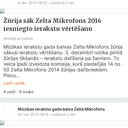
9. dec 2014 08:33
· Lasīšanai
2
min
Žūrija sāk Zelta Mikrofons 2014
iesniegto ierakstu vērtēšanu
Izklaide un kultūra
Mūzikas ierakstu gada balvas Zelta Mikrofons žūrija 
sākusi ierakstu vērtēšanu. 3. decembrī notika pirmā 
žūrijas tikšanās – ierakstu dalīšana pa žanriem. To 
veica īpaši izveidota komisija, kurā piedalījās 14 no 
50 Zelta Mikrofons 2014 žūrijas dalībniekiem. 
Piecu...
Lasīt vairāk
4
patīk
·
9
iesaka
Mūzikas ierakstu gada balva Zelta Mikrofons
26. nov 2014 09:16
· Lasīšanai
2
min