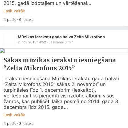
2015. gadā izdotajiem un vērtēšanai...
Lasīt vairāk
4
patīk
·
6
iesaka
Mūzikas ierakstu gada balva Zelta Mikrofons
2. nov 2015 14:52
· Lasīšanai
3
min
Sākas mūzikas ierakstu iesniegšana
“Zelta Mikrofons 2015”
Ierakstu iesniegšana Mūzikas ierakstu gada balvai 
“Zelta Mikrofons 2015” sākas 2. novembrī un 
turpināsies līdz 1. decembrim (ieskaitot).

Vērtēšanai tiks pieņemti visi izdotie albumi visos 
žanros, kas publicēti laika posmā no 2014. gada 3. 
decembra līdz 2015. gada...
Lasīt vairāk
4
patīk
·
3
iesaka