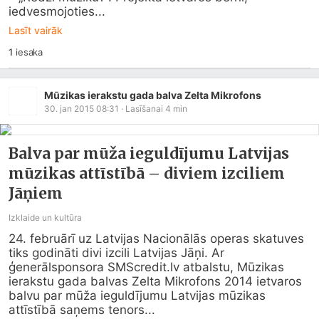
iedvesmojoties...
Lasīt vairāk
1
iesaka
Mūzikas ierakstu gada balva Zelta Mikrofons
30. jan 2015 08:31
· Lasīšanai
4
min
Balva par mūža ieguldījumu Latvijas
mūzikas attīstībā – diviem izciliem
Jāņiem
Izklaide un kultūra
24. februārī uz Latvijas Nacionālās operas skatuves 
tiks godināti divi izcili Latvijas Jāņi. Ar 
ģenerālsponsora 
SMScredit.lv
 atbalstu, Mūzikas 
ierakstu gada balvas Zelta Mikrofons 2014 ietvaros 
balvu par mūža ieguldījumu Latvijas mūzikas 
attīstībā saņems tenors...