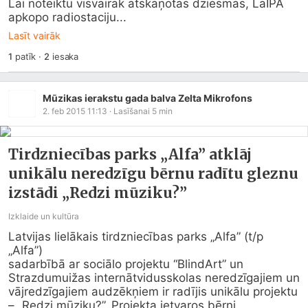
Lai noteiktu visvairāk atskaņotās dziesmas, LaIPA 
apkopo radiostaciju...
Lasīt vairāk
1
patīk
·
2
iesaka
Mūzikas ierakstu gada balva Zelta Mikrofons
2. feb 2015 11:13
· Lasīšanai
5
min
Tirdzniecības parks „Alfa” atklāj
unikālu neredzīgu bērnu radītu gleznu
izstādi „Redzi mūziku?”
Izklaide un kultūra
Latvijas lielākais tirdzniecības parks „Alfa” (t/p 
„Alfa”)

sadarbībā ar sociālo projektu “BlindArt” un 
Strazdumuižas internātvidusskolas neredzīgajiem un 
vājredzīgajiem audzēkņiem ir radījis unikālu projektu 
– „Redzi mūziku?”. Projekta ietvaros bērni, 