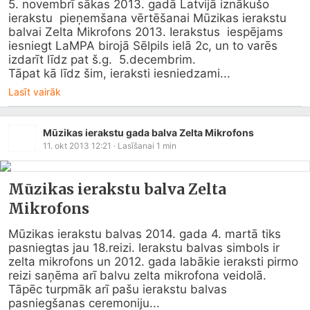
5. novembrī sākas 2013. gadā Latvijā iznākušo 
ierakstu  pieņemšana vērtēšanai Mūzikas ierakstu 
balvai Zelta Mikrofons 2013. Ierakstus  iespējams 
iesniegt LaMPA birojā Sēlpils ielā 2c, un to varēs 
izdarīt līdz pat š.g.  5.decembrim.

Tāpat kā līdz šim, ieraksti iesniedzami...
Lasīt vairāk
Mūzikas ierakstu gada balva Zelta Mikrofons
11. okt 2013 12:21
· Lasīšanai
1
min
Mūzikas ierakstu balva Zelta
Mikrofons
Mūzikas ierakstu balvas 2014. gada 4. martā tiks 
pasniegtas jau 18.reizi. Ierakstu balvas simbols ir 
zelta mikrofons un 2012. gada labākie ieraksti pirmo 
reizi saņēma arī balvu zelta mikrofona veidolā. 
Tāpēc turpmāk arī pašu ierakstu balvas 
pasniegšanas ceremoniju...