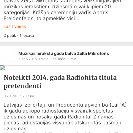
balvas Zelta Mikrofons statuetes veiksmīgākajiem 
mūzikas ierakstiem, dziesmām vai klipiem 20 
kategorijās. Krāšņo ceremoniju vadīs Andris 
Freidenfelds, to apmeklēs visi...
Lasīt vairāk
2
patīk
·
1
iesaka
Mūzikas ierakstu gada balva Zelta Mikrofons
5. feb 2015 07:30
· Lasīšanai
3
min
Noteikti 2014. gada Radiohita titula
pretendenti
Izklaide un kultūra
Latvijas Izpildītāju un Producentu apvienība (LaIPA) 
ik gadu apkopo radiostaciju visvairāk spēlētās 
dziesmas un nosaka gada Radiohitu! Zināmas 
piecas radiostacijās visvairāk atskaņotās pašmāju 
dziesmas!
