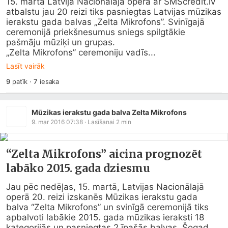
15. martā Latvija Nacionālajā operā ar 
SMScredit.lv
atbalstu jau 20 reizi tiks pasniegtas Latvijas mūzikas 
ierakstu gada balvas „Zelta Mikrofons”. Svinīgajā 
ceremonijā priekšnesumus sniegs spilgtākie 
pašmāju mūziķi un grupas.   

„Zelta Mikrofons” ceremoniju vadīs...
Lasīt vairāk
9
patīk
·
7
iesaka
Mūzikas ierakstu gada balva Zelta Mikrofons
9. mar 2016 07:38
· Lasīšanai
2
min
“Zelta Mikrofons” aicina prognozēt
labāko 2015. gada dziesmu
Jau pēc nedēļas, 15. martā, Latvijas Nacionālajā 
operā 20. reizi izskanēs Mūzikas ierakstu gada 
balva “Zelta Mikrofons” un svinīgā ceremonijā tiks 
apbalvoti labākie 2015. gada mūzikas ieraksti 18 
kategorijās un pasniegtas 2 īpašās balvas. Šogad 