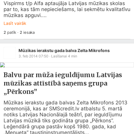
Vispirms t/p Alfa aptaujāja Latvijas mūzikas skolas 
par to, kas tām nepieciešams, lai sekmētu kvalitatīvu 
mūzikas apguvi....
Lasīt vairāk
2
patīk
·
2
iesaka
Mūzikas ierakstu gada balva Zelta Mikrofons
3. feb 2014 07:50
· Lasīšanai
4
min
Balvu par mūža ieguldījumu Latvijas
mūzikas attīstībā saņems grupa
„Pērkons”
Mūzikas ierakstu gada balvas Zelta Mikrofons 2013 
ceremonijā, kas ar 
SMScredit.lv
 atbalstu 5. martā 
notiks Latvijas Nacionālajā teātrī, par ieguldījumu 
Latvijas mūzikā tiks godināta grupa „Pērkons”.

Leģendārā grupa pastāv kopš 1980. gada, kad 
„Menueta” taustiņinstrumentālists...