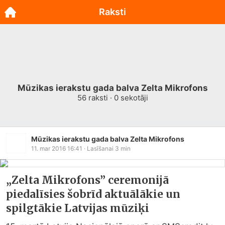
Raksti
Mūzikas ierakstu gada balva Zelta Mikrofons
56
raksti ·
0
sekotāji
Mūzikas ierakstu gada balva Zelta Mikrofons
11. mar 2016 16:41
· Lasīšanai
3
min
„Zelta Mikrofons” ceremonijā
piedalīsies šobrīd aktuālākie un
spilgtākie Latvijas mūziķi