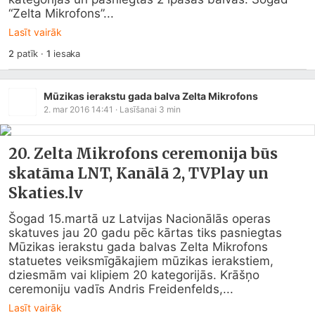
“Zelta Mikrofons”...
Lasīt vairāk
2
patīk
·
1
iesaka
Mūzikas ierakstu gada balva Zelta Mikrofons
2. mar 2016 14:41
· Lasīšanai
3
min
20. Zelta Mikrofons ceremonija būs
skatāma LNT, Kanālā 2, TVPlay un
Skaties.lv
Šogad 15.martā uz Latvijas Nacionālās operas 
skatuves jau 20 gadu pēc kārtas tiks pasniegtas 
Mūzikas ierakstu gada balvas Zelta Mikrofons 
statuetes veiksmīgākajiem mūzikas ierakstiem, 
dziesmām vai klipiem 20 kategorijās. Krāšņo 
ceremoniju vadīs Andris Freidenfelds,...
Lasīt vairāk