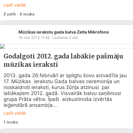
Lasīt vairāk
2
patīk
·
6
iesaka
Mūzikas ierakstu gada balva Zelta Mikrofons
19. mar 2013 11:46
· Lasīšanai
3
min
Godalgoti 2012. gada labākie pašmāju
mūzikas ieraksti
2013. gada 26.februārī ar spilgtu šovu aizvadīta jau 
17. Mūzikas  ierakstu Gada balvas ceremonija un 
noskaidroti ieraksti, kurus žūrija atzinusi  par 
labākajiem 2012. gadā. Visvairāk balvu saņēmusi 
grupa Prāta vētra. Īpaši  aizkustinoša izvērtās 
leģendārā ansambļa...
Lasīt vairāk
1
iesaka