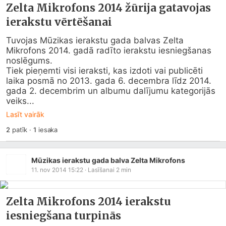
Zelta Mikrofons 2014 žūrija gatavojas
ierakstu vērtēšanai
Tuvojas Mūzikas ierakstu gada balvas Zelta 
Mikrofons 2014. gadā radīto ierakstu iesniegšanas 
noslēgums.

Tiek pieņemti visi ieraksti, kas izdoti vai publicēti 
laika posmā no 2013. gada 6. decembra līdz 2014. 
gada 2. decembrim un albumu dalījumu kategorijās 
veiks...
Lasīt vairāk
2
patīk
·
1
iesaka
Mūzikas ierakstu gada balva Zelta Mikrofons
11. nov 2014 15:22
· Lasīšanai
2
min
Zelta Mikrofons 2014 ierakstu
iesniegšana turpinās