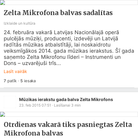
Zelta Mikrofona balvas sadalītas
Izklaide un kultūra
24. februāra vakarā Latvijas Nacionālajā operā 
pulcējās mūziķi, producenti, izdevēji un Latvijā 
radītās mūzikas atbalstītāji, lai noskaidrotu 
veiksmīgākos 2014. gada mūzikas ierakstus. Šī gada 
saņemto Zelta Mikrofonu līderi – Instrumenti un 
Dons – uzvarējuši trīs...
Lasīt vairāk
7
patīk
·
5
iesaka
Mūzikas ierakstu gada balva Zelta Mikrofons
23. feb 2015 07:51
· Lasīšanai
3
min
Otrdienas vakarā tiks pasniegtas Zelta
Mikrofona balvas