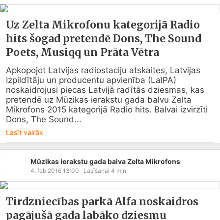
Uz Zelta Mikrofonu kategorijā Radio
hits šogad pretendē Dons, The Sound
Poets, Musiqq un Prāta Vētra
Apkopojot Latvijas radiostaciju atskaites, Latvijas 
Izpildītāju un producentu apvienība (LaIPA) 
noskaidrojusi piecas Latvijā radītās dziesmas, kas 
pretendē uz Mūzikas ierakstu gada balvu Zelta 
Mikrofons 2015 kategorijā Radio hits. Balvai izvirzīti 
Dons, The Sound...
Lasīt vairāk
Mūzikas ierakstu gada balva Zelta Mikrofons
4. feb 2016 13:00
· Lasīšanai
4
min
Tirdzniecības parkā Alfa noskaidros
pagājušā gada labāko dziesmu