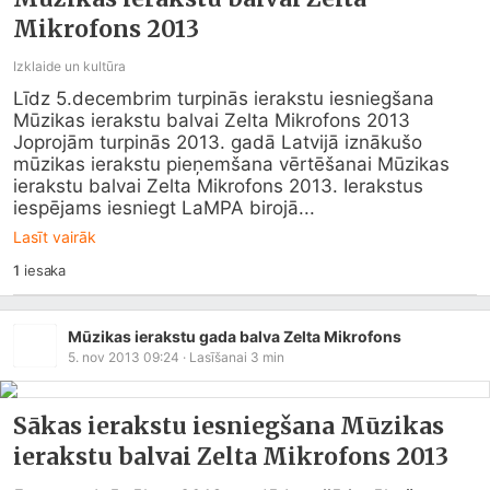
Mikrofons 2013
Izklaide un kultūra
Līdz 5.decembrim turpinās ierakstu iesniegšana 
Mūzikas ierakstu balvai Zelta Mikrofons 2013

Joprojām turpinās 2013. gadā Latvijā iznākušo 
mūzikas ierakstu pieņemšana vērtēšanai Mūzikas 
ierakstu balvai Zelta Mikrofons 2013. Ierakstus 
iespējams iesniegt LaMPA birojā...
Lasīt vairāk
1
iesaka
Mūzikas ierakstu gada balva Zelta Mikrofons
5. nov 2013 09:24
· Lasīšanai
3
min
Sākas ierakstu iesniegšana Mūzikas
ierakstu balvai Zelta Mikrofons 2013