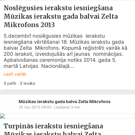
Noslēgusies ierakstu iesniegšana
Mūzikas ierakstu gada balvai Zelta
Mikrofons 2013
5.decembrī noslēgusies mūzikas  ierakstu 
iesniegšana vērtēšanai 18. Mūzikas ierakstu gada 
balvai Zelta  Mikrofons. Kopumā reģistrēti vairāk kā 
200 ieraksti, izveidojušās arī jaunas  nominācijas. 
Apbalvošanas ceremonija notiks 2014. gada 5. 
martā Latvijas  Nacionālajā...
Lasīt vairāk
3
patīk
·
2
iesaka
Mūzikas ierakstu gada balva Zelta Mikrofons
19. nov 2013 09:45
· Lasīšanai
3
min
Turpinās ierakstu iesniegšana
Mūzikas ierakstu balvai Zelta