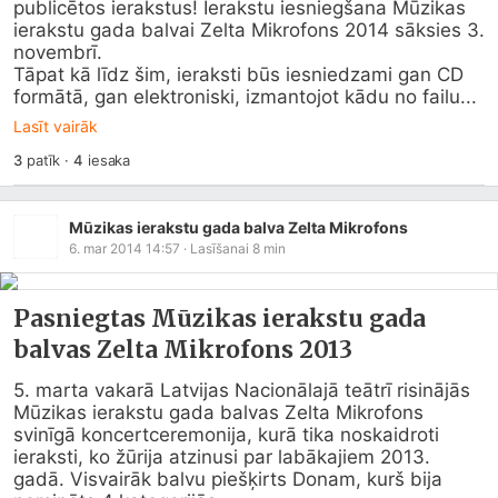
publicētos ierakstus! Ierakstu iesniegšana Mūzikas 
ierakstu gada balvai Zelta Mikrofons 2014 sāksies 3. 
novembrī.

Tāpat kā līdz šim, ieraksti būs iesniedzami gan CD 
formātā, gan elektroniski, izmantojot kādu no failu...
Lasīt vairāk
3
patīk
·
4
iesaka
Mūzikas ierakstu gada balva Zelta Mikrofons
6. mar 2014 14:57
· Lasīšanai
8
min
Pasniegtas Mūzikas ierakstu gada
balvas Zelta Mikrofons 2013
5. marta vakarā Latvijas Nacionālajā teātrī risinājās 
Mūzikas ierakstu gada balvas Zelta Mikrofons 
svinīgā koncertceremonija, kurā tika noskaidroti 
ieraksti, ko žūrija atzinusi par labākajiem 2013. 
gadā. Visvairāk balvu piešķirts Donam, kurš bija 