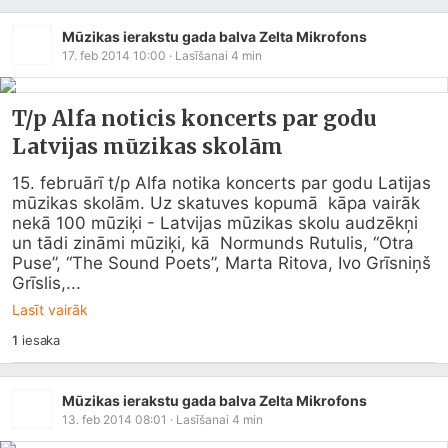
Mūzikas ierakstu gada balva Zelta Mikrofons
17. feb 2014 10:00
· Lasīšanai
4
min
T/p Alfa noticis koncerts par godu
Latvijas mūzikas skolām
15. februārī t/p Alfa notika koncerts par godu Latijas 
mūzikas skolām. Uz skatuves kopumā  kāpa vairāk 
nekā 100 mūziķi - Latvijas mūzikas skolu audzēkņi 
un tādi zināmi mūziķi, kā  Normunds Rutulis, “Otra 
Puse”, “The Sound Poets”, Marta Ritova, Ivo Grīsniņš 
Grīslis,...
Lasīt vairāk
1
iesaka
Mūzikas ierakstu gada balva Zelta Mikrofons
13. feb 2014 08:01
· Lasīšanai
4
min