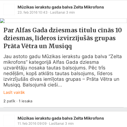
Mūzikas ierakstu gada balva Zelta Mikrofons
23. feb 2016 10:43
· Lasīšanai
3
min
Par Alfas Gada dziesmas titulu cīnās 10
dziesmas, līderos izvirzījušās grupas
Prāta Vētra un Musiqq
Jau astoto gadu Mūzikas ierakstu gada balva “Zelta 
mikrofons” kategorijā Alfas Gada dziesma 
uzvarētāju nosaka tautas balsojums. Pēc trīs 
nedēļām, kopš atklāts tautas balsojums, līderos 
izvirzījušās divas iemīļotas grupas – Prāta Vētra un 
Musiqq. Balsojumā cieši...
Lasīt vairāk
2
patīk
·
1
iesaka
Mūzikas ierakstu gada balva Zelta Mikrofons
11. feb 2016 09:09
· Lasīšanai
3
min