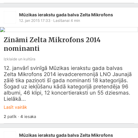
Mūzikas ierakstu gada balva Zelta Mikrofons
12. jan 2015 17:33
· Lasīšanai
4
min
Zināmi Zelta Mikrofons 2014
nominanti
Izklaide un kultūra
12. janvārī svinīgā Mūzikas ierakstu gada balvas 
Zelta Mikrofons 2014 ievadceremonijā LNO Jaunajā 
zālē tika paziņoti šī gada nominanti 18 kategorijās.  
Šogad uz iekļūšanu kādā kategorijā pretendēja 96 
albumi, 46 klipi, 12 koncertieraksti un 55 dziesmas. 
Lielākā...
Lasīt vairāk
2
patīk
·
4
iesaka
Mūzikas ierakstu gada balva Zelta Mikrofons