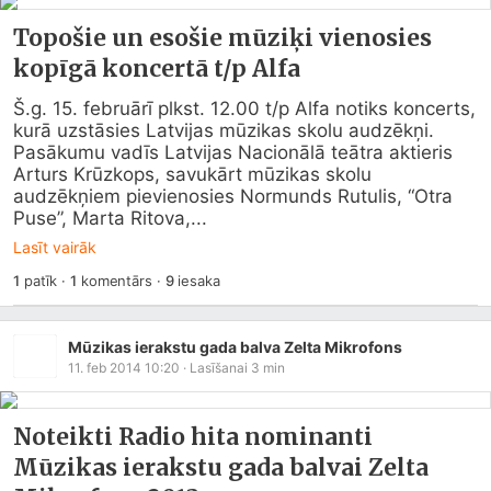
Topošie un esošie mūziķi vienosies
kopīgā koncertā t/p Alfa
Š.g. 15. februārī plkst. 12.00 t/p Alfa notiks koncerts, 
kurā uzstāsies Latvijas mūzikas skolu audzēkņi. 
Pasākumu vadīs Latvijas Nacionālā teātra aktieris 
Arturs Krūzkops, savukārt mūzikas skolu 
audzēkņiem pievienosies Normunds Rutulis, “Otra 
Puse”, Marta Ritova,...
Lasīt vairāk
1
patīk
·
1
komentārs
·
9
iesaka
Mūzikas ierakstu gada balva Zelta Mikrofons
11. feb 2014 10:20
· Lasīšanai
3
min
Noteikti Radio hita nominanti
Mūzikas ierakstu gada balvai Zelta