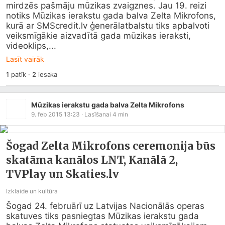
mirdzēs pašmāju mūzikas zvaigznes. Jau 19. reizi 
notiks Mūzikas ierakstu gada balva Zelta Mikrofons, 
kurā ar 
SMScredit.lv
 ģenerālatbalstu tiks apbalvoti 
veiksmīgākie aizvadītā gada mūzikas ieraksti, 
videoklips,...
Lasīt vairāk
1
patīk
·
2
iesaka
Mūzikas ierakstu gada balva Zelta Mikrofons
9. feb 2015 13:23
· Lasīšanai
4
min
Šogad Zelta Mikrofons ceremonija būs
skatāma kanālos LNT, Kanālā 2,
TVPlay un Skaties.lv
Izklaide un kultūra
Šogad 24. februārī uz Latvijas Nacionālās operas 
skatuves tiks pasniegtas Mūzikas ierakstu gada 