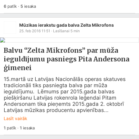
6
patīk
·
5
iesaka
Mūzikas ierakstu gada balva Zelta Mikrofons
25. feb 2016 11:51
· Lasīšanai
5
min
Balvu “Zelta Mikrofons” par mūža
ieguldījumu pasniegs Pita Andersona
ģimenei
15.martā uz Latvijas Nacionālās operas skatuves 
tradicionāli tiks pasniegta balva par mūža 
ieguldījumu.  Lēmums par 2015.gada balvas 
piešķiršanu Latvijas rokenrola leģendai Pitam 
Andersonam tika pieņemts 2015.gada 2. oktobrī 
Latvijas mūzikas producentu apvienības...
Lasīt vairāk
1
patīk
·
1
iesaka