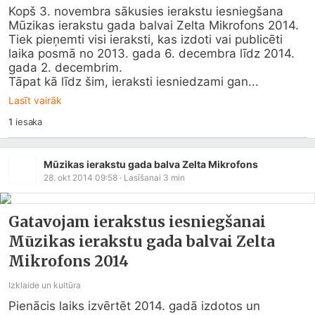
Kopš 3. novembra sākusies ierakstu iesniegšana 
Mūzikas ierakstu gada balvai Zelta Mikrofons 2014. 
Tiek pieņemti visi ieraksti, kas izdoti vai publicēti 
laika posmā no 2013. gada 6. decembra līdz 2014. 
gada 2. decembrim.

Tāpat kā līdz šim, ieraksti iesniedzami gan...
Lasīt vairāk
1
iesaka
Mūzikas ierakstu gada balva Zelta Mikrofons
28. okt 2014 09:58
· Lasīšanai
3
min
Gatavojam ierakstus iesniegšanai
Mūzikas ierakstu gada balvai Zelta
Mikrofons 2014
Izklaide un kultūra
Pienācis laiks izvērtēt 2014. gadā izdotos un 