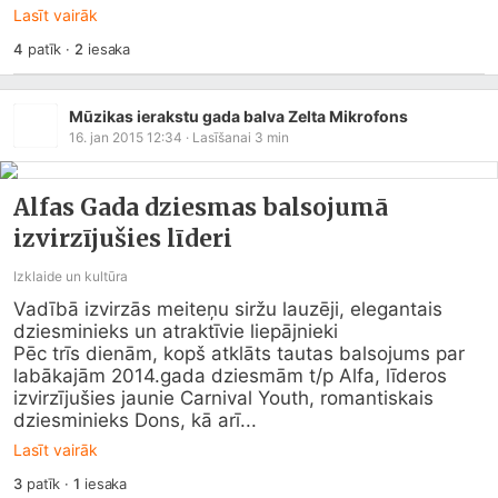
Lasīt vairāk
4
patīk
·
2
iesaka
Mūzikas ierakstu gada balva Zelta Mikrofons
16. jan 2015 12:34
· Lasīšanai
3
min
Alfas Gada dziesmas balsojumā
izvirzījušies līderi
Izklaide un kultūra
Vadībā izvirzās meiteņu siržu lauzēji, elegantais 
dziesminieks un atraktīvie liepājnieki

Pēc trīs dienām, kopš atklāts tautas balsojums par 
labākajām 2014.gada dziesmām t/p Alfa, līderos 
izvirzījušies jaunie Carnival Youth, romantiskais 
dziesminieks Dons, kā arī...
Lasīt vairāk
3
patīk
·
1
iesaka