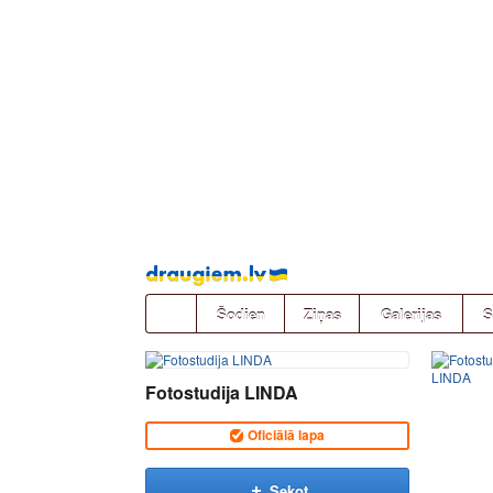
Pāriet
uz
saturu
Šodien
Ziņas
Galerijas
S
Fotostudija LINDA
Oficiālā lapa
Sekot