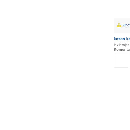
Ziņo
kazas ka
Ievietoja:
Komentā