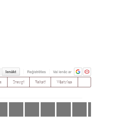
Ienākt
Reģistrēties
Vai ienāc ar
a
Draugi
Raksti
Vēstules