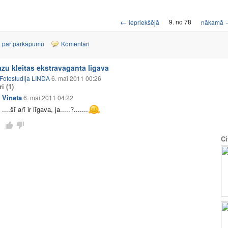
←
9. no 78
iepriekšējā
nākamā
t par pārkāpumu
Komentāri
zu kleitas ekstravaganta ligava
Fotostudija LINDA
6. mai 2011 00:26
ri
(1)
Vineta
6. mai 2011 04:22
....šī arī ir līgava, ja.....?.......
Ci