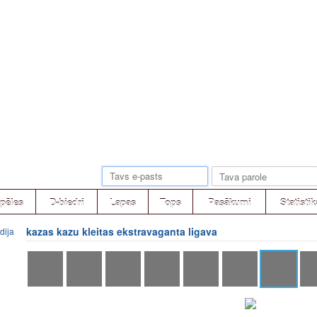
pēles
D-biedri
Lapas
Tops
Pasākumi
Statistik
kazas kazu kleitas ekstravaganta ligava