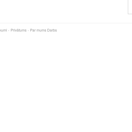
kumi
Privātums
Par mums
Darbs