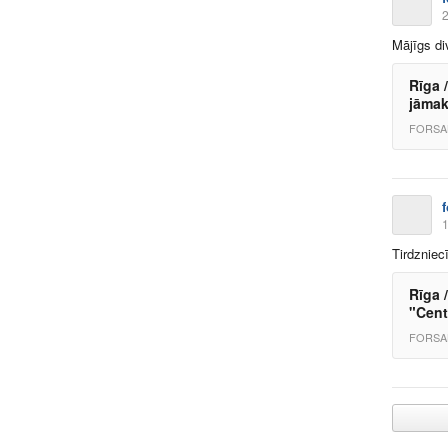
2
Mājīgs di
Rīga /
jāmak
FORSA
f
1
Tirdzniec
Rīga 
"Cent
FORSA