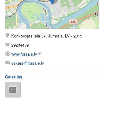
Konkordijas iela 57, Jūrmala, LV - 2015
29204489
www.forsale.lv
oskars@forsale.lv
Galerijas