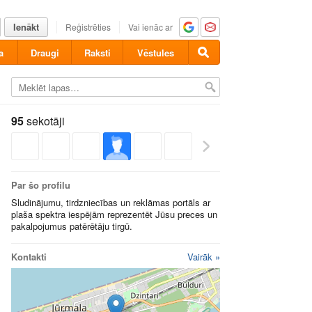
Ienākt
Reģistrēties
Vai ienāc ar
a
Draugi
Raksti
Vēstules
95
sekotāji
Par šo profilu
Sludinājumu, tirdzniecības un reklāmas portāls ar
plaša spektra iespējām reprezentēt Jūsu preces un
pakalpojumus patērētāju tirgū.
Kontakti
Vairāk »