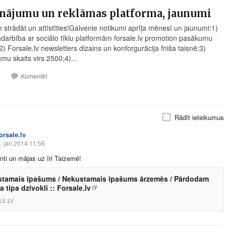
inājumu un reklāmas platforma, jaunumi
 strādāt un attīstīties!Galvenie notikumi aprīļa mēnesī un jaunumi:1)
darbība ar sociālo tīklu platformām
forsale.lv
promotion pasākumu
;2)
Forsale.lv
newsletters dizains un konforgurācija fniša taisnē;3)
mu skaits virs 2500;4)...
1
Komentēt
Rādīt ieteikumus
orsale.lv
. jan 2014 11:56
ti un mājas uz īri Taizemē!
tamais īpašums / Nekustamais īpašums ārzemēs / Pārdodam
a tipa dzīvokli :: Forsale.lv
LE.LV