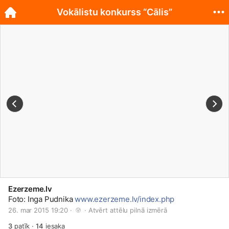
Vokālistu konkurss “Cālis”
Ezerzeme.lv
Foto: Inga Pudnika
www.ezerzeme.lv/index.php
26. mar 2015 19:20 · 
 · 
Atvērt attēlu pilnā izmērā
3
patīk
·
14
iesaka