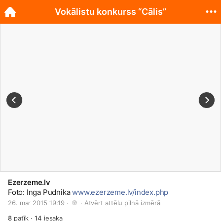
Vokālistu konkurss “Cālis”
Ezerzeme.lv
Foto: Inga Pudnika
www.ezerzeme.lv/index.php
26. mar 2015 19:19 · 
 · 
Atvērt attēlu pilnā izmērā
8
patīk
·
14
iesaka