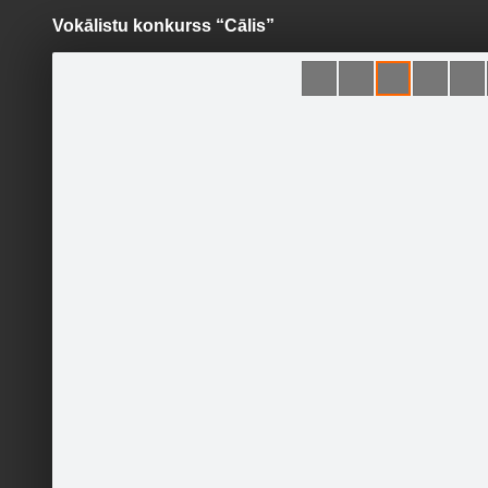
Vokālistu konkurss “Cālis”
Pāriet
uz
saturu
Šodien
Ziņas
Galerijas
S
Ezerzeme.lv
Sekot
Sākumlapa
Galerija
Jaunumi
Kontakti