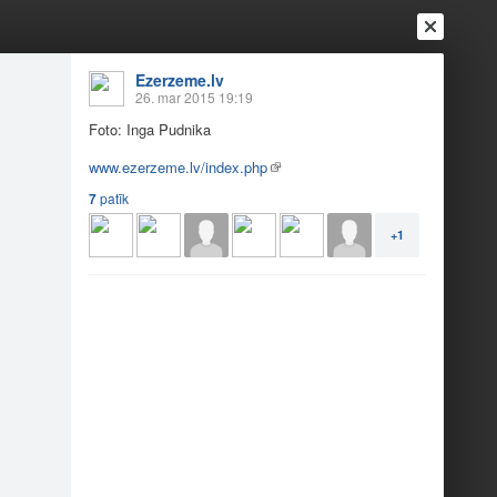
Ezerzeme.lv
26. mar 2015 19:19
Foto: Inga Pudnika
Ienākt
Reģistrēties
Vai ienāc ar
www.ezerzeme.lv/index.php
7
patīk
a
Draugi
Raksti
Vēstules
+1
“Cālis”