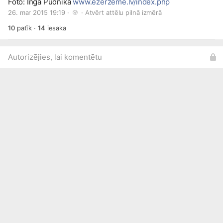
Foto: Inga Pudnika
www.ezerzeme.lv/index.php
26. mar 2015 19:19 · 
 · 
Atvērt attēlu pilnā izmērā
10
patīk
·
14
iesaka
Autorizējies, lai komentētu