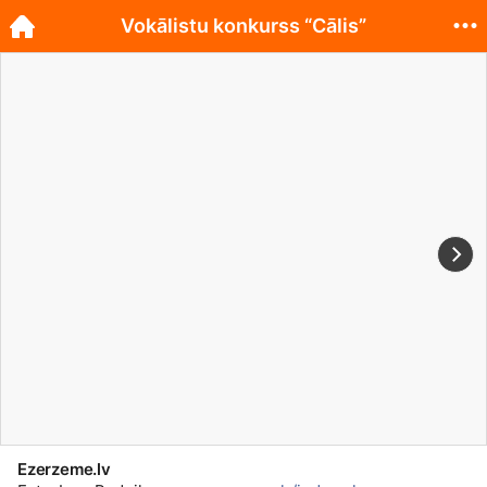
Vokālistu konkurss “Cālis”
Ezerzeme.lv