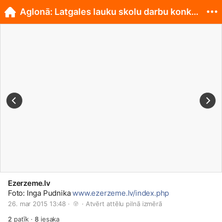
Aglonā: Latgales lauku skolu darbu konkurss
Ezerzeme.lv
Foto: Inga Pudnika
www.ezerzeme.lv/index.php
26. mar 2015 13:48 · 
 · 
Atvērt attēlu pilnā izmērā
2
patīk
·
8
iesaka