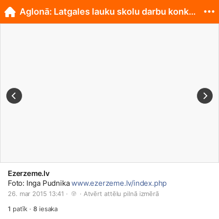
Aglonā: Latgales lauku skolu darbu konkurss
Ezerzeme.lv
Foto: Inga Pudnika
www.ezerzeme.lv/index.php
26. mar 2015 13:41 · 
 · 
Atvērt attēlu pilnā izmērā
1
patīk
·
8
iesaka