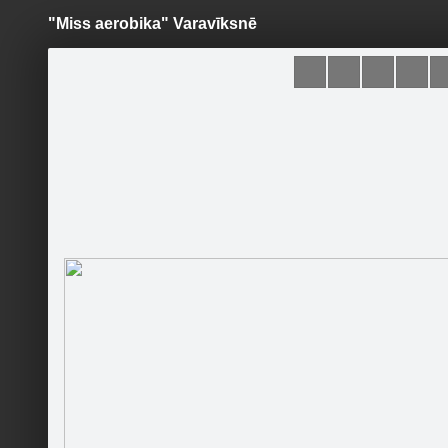
"Miss aerobika" Varavīksnē
Pāriet
uz
saturu
Šodien
Ziņas
Galerijas
S
Ezerzeme.lv
Sekot
Sākumlapa
Galerija
Jaunumi
Kontakti