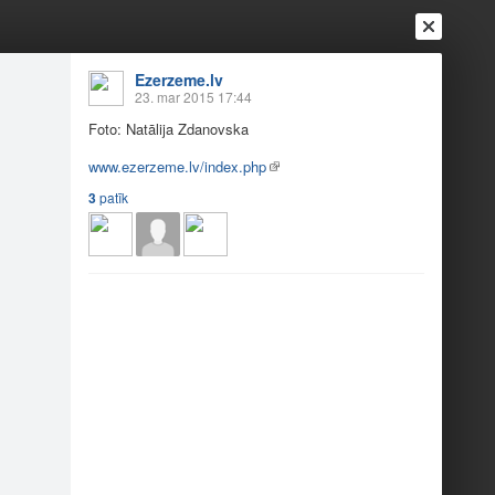
Ezerzeme.lv
23. mar 2015 17:44
Foto: Natālija Zdanovska
Ienākt
Reģistrēties
Vai ienāc ar
www.ezerzeme.lv/index.php
3
patīk
a
Draugi
Raksti
Vēstules
avīksnē