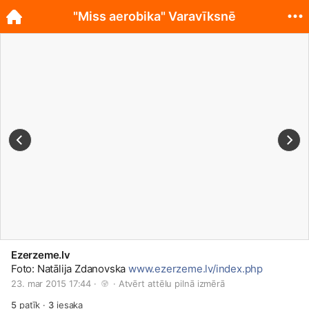
"Miss aerobika" Varavīksnē
Ezerzeme.lv
Foto: Natālija Zdanovska
www.ezerzeme.lv/index.php
23. mar 2015 17:44 · 
 · 
Atvērt attēlu pilnā izmērā
5
patīk
·
3
iesaka