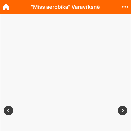
"Miss aerobika" Varavīksnē