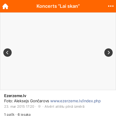
Koncerts “Lai skan”
Ezerzeme.lv
Foto: Aleksejs Gončarovs
www.ezerzeme.lv/index.php
23. mar 2015 17:20 · 
 · 
Atvērt attēlu pilnā izmērā
1
patīk
·
6
iesaka