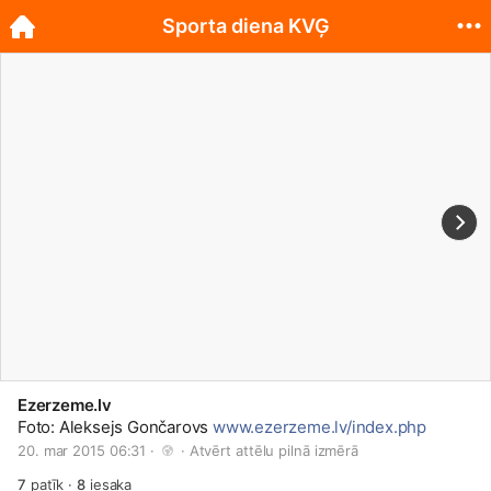
Sporta diena KVĢ
Ezerzeme.lv
Foto: Aleksejs Gončarovs
www.ezerzeme.lv/index.php
20. mar 2015 06:31 · 
 · 
Atvērt attēlu pilnā izmērā
7
patīk
·
8
iesaka