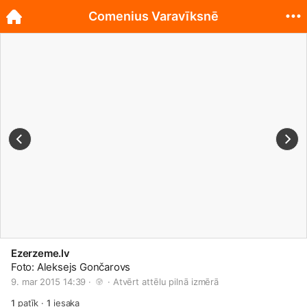
Comenius Varavīksnē
Ezerzeme.lv
Foto: Aleksejs Gončarovs
9. mar 2015 14:39 · 
 · 
Atvērt attēlu pilnā izmērā
1
patīk
·
1
iesaka