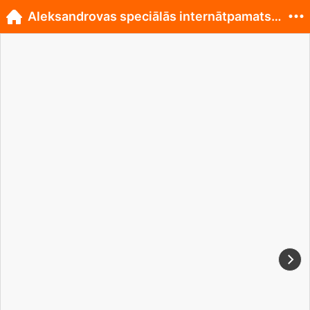
Aleksandrovas speciālās internātpamatskolas suņu t