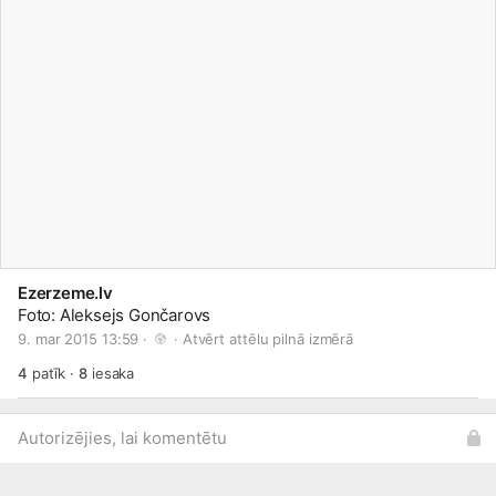
Ezerzeme.lv
Foto: Aleksejs Gončarovs
9. mar 2015 13:59 · 
 · 
Atvērt attēlu pilnā izmērā
4
patīk
·
8
iesaka
Autorizējies, lai komentētu