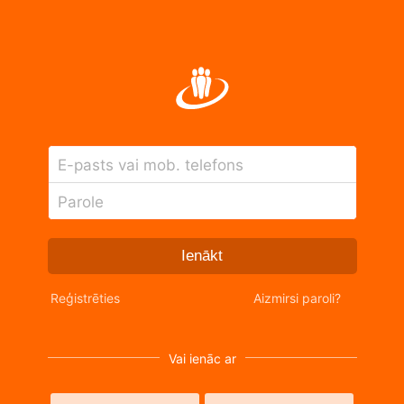
E-pasts vai mob. telefons
Parole
Ienākt
Reģistrēties
Aizmirsi paroli?
Vai ienāc ar