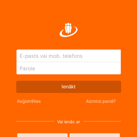
E-pasts vai mob. telefons
Parole
Ienākt
Reģistrēties
Aizmirsi paroli?
Vai ienāc ar