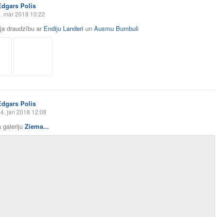
Edgars Polis
. mar 2018 10:22
āja draudzību ar
Endiju Landeri
un
Ausmu Bumbuli
Edgars Polis
4. jan 2018 12:08
 galeriju
Ziema...