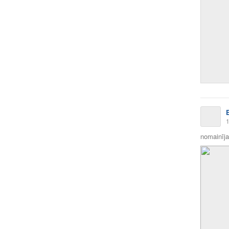
1
nomainīja 