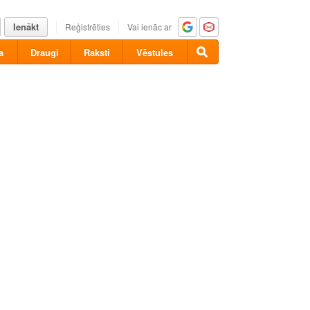
Ienākt
Reģistrēties
Vai ienāc ar
a
Draugi
Raksti
Vēstules