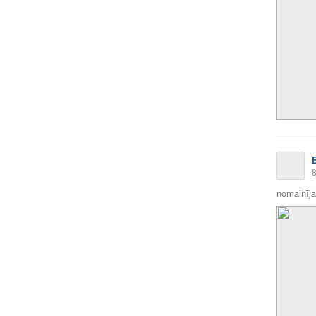
8
nomainīja 