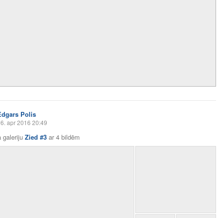
Edgars Polis
6. apr 2016 20:49
 galeriju
Zied #3
ar
4 bildēm