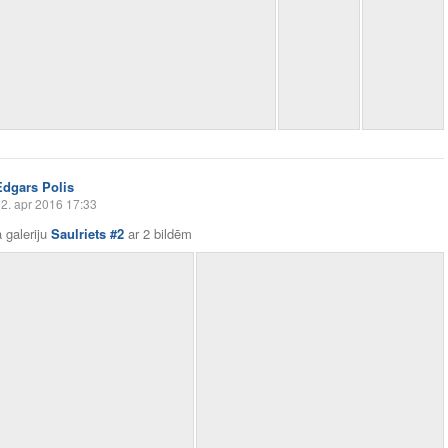
Edgars Polis
2. apr 2016 17:33
 galeriju
Saulriets #2
ar
2 bildēm