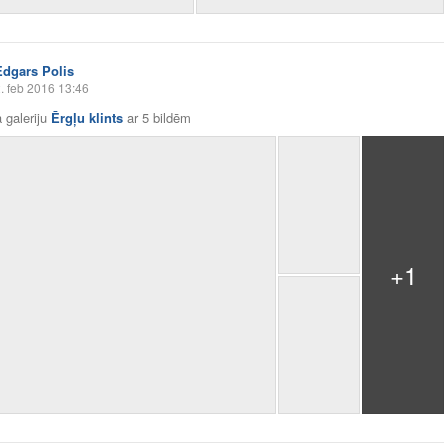
Edgars Polis
. feb 2016 13:46
 galeriju
Ērgļu klints
ar
5 bildēm
+1