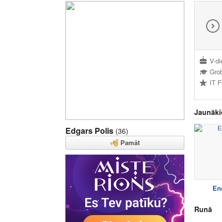
V-di
Grob
IT 
Jaunāki
Edgars Polis
(36)
Pamāt
En
Runā