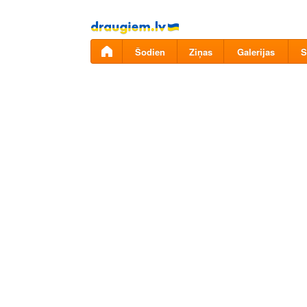
Pāriet
uz
saturu
Šodien
Ziņas
Galerijas
S