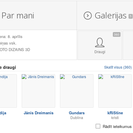
Par mani
Galerijas
5
360
ena: 8. aprīlis
iņas vsk.
FOTO DIZAINS 3D
Draugi
e draugi
Skatīt visus (360)
dija
Jānis Dreimanis
Gundars
kRiStīne
Dublina
kristi
Rādīt ieteikumus