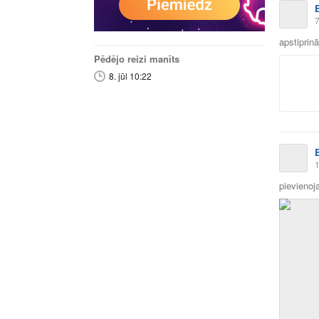
7
apstiprin
Pēdējo reizi manīts
8. jūl 10:22
1
pievienoja