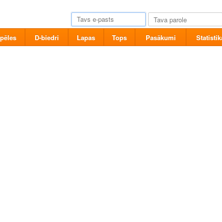
pēles
D-biedri
Lapas
Tops
Pasākumi
Statistik