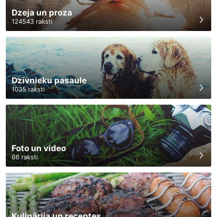
Dzeja un proza
124543
raksti
Dzīvnieku pasaule
1035
raksti
Foto un video
66
raksti
Kulinārija un receptes