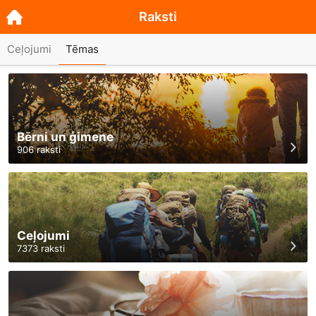
Raksti
Ceļojumi
Tēmas
Bērni un ģimene
906
raksti
Ceļojumi
7373
raksti