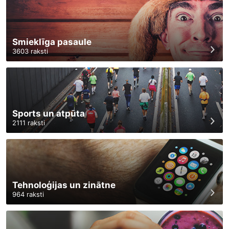
Smieklīga pasaule
3603
raksti
Sports un atpūta
2111
raksti
Tehnoloģijas un zinātne
964
raksti