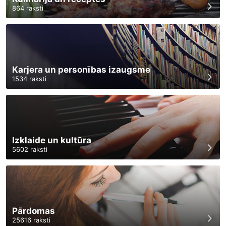
864
raksti
Karjera un personības izaugsme
1534
raksti
Izklaide un kultūra
5602
raksti
Pārdomas
25616
raksti