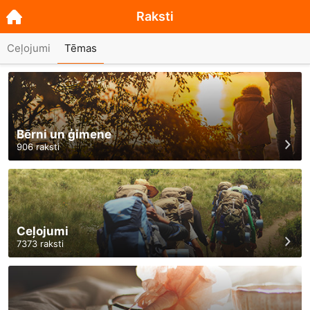
Raksti
Ceļojumi
Tēmas
Bērni un ģimene
906
raksti
Ceļojumi
7373
raksti