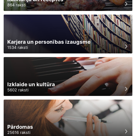
864
raksti
Karjera un personības izaugsme
1534
raksti
Izklaide un kultūra
5602
raksti
Pārdomas
25616
raksti