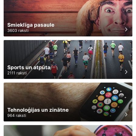
Smieklīga pasaule
3603
raksti
Sports un atpūta
2111
raksti
Tehnoloģijas un zinātne
964
raksti