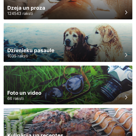
Dzeja un proza
124543
raksti
Dzīvnieku pasaule
1035
raksti
Foto un video
66
raksti
Kulinārija un receptes