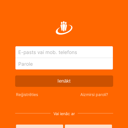
E-pasts vai mob. telefons
Parole
Ienākt
Reģistrēties
Aizmirsi paroli?
Vai ienāc ar