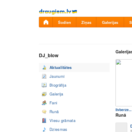
Pāriet
uz
saturu
Šodien
Ziņas
Galerijas
S
Galerija
DJ_blow
Aktualitātes
Jaunumi
Biogrāfija
Galerija
Fani
livberze...
Runā
Runā
Viesu grāmata
Dziesmas
2