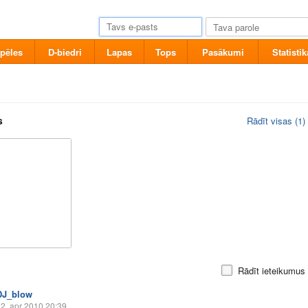
pēles
D-biedri
Lapas
Tops
Pasākumi
Statistik
s
Rādīt visas (1)
Rādīt ieteikumus
DJ_blow
2. apr 2010 20:39