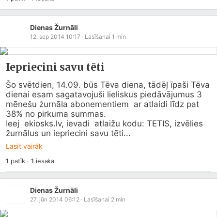
Dienas Žurnāli
12. sep 2014 10:17
· Lasīšanai
1
min
Iepriecini savu tēti
Šo svētdien, 14.09. būs Tēva diena, tādēļ īpaši Tēva 
dienai esam sagatavojuši lieliskus piedāvājumus 3 
mēnešu žurnāla abonementiem  ar atlaidi līdz pat 
38% no pirkuma summas. 

Ieej  
ekiosks.lv
, ievadi  atlaižu kodu: TETIS, izvēlies 
žurnālus un iepriecini savu tēti...
Lasīt vairāk
1
patīk
·
1
iesaka
Dienas Žurnāli
27. jūn 2014 06:12
· Lasīšanai
2
min