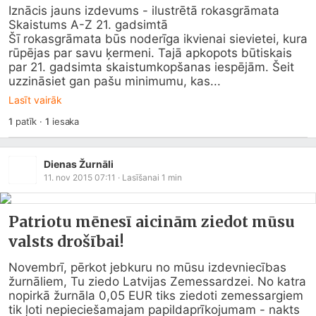
Iznācis jauns izdevums - ilustrētā rokasgrāmata 
Skaistums A-Z 21. gadsimtā

Šī rokasgrāmata būs noderīga ikvienai sievietei, kura 
rūpējas par savu ķermeni. Tajā apkopots būtiskais 
par 21. gadsimta skaistumkopšanas iespējām. Šeit 
uzzināsiet gan pašu minimumu, kas...
Lasīt vairāk
1
patīk
·
1
iesaka
Dienas Žurnāli
11. nov 2015 07:11
· Lasīšanai
1
min
Patriotu mēnesī aicinām ziedot mūsu
valsts drošībai!
Novembrī, pērkot jebkuru no mūsu izdevniecības 
žurnāliem, Tu ziedo Latvijas Zemessardzei. No katra 
nopirkā žurnāla 0,05 EUR tiks ziedoti zemessargiem 
tik ļoti nepieciešamajam papildaprīkojumam - nakts 