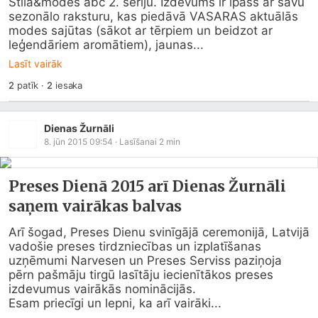
Stila&modes abc 2. sēriju. Izdevums ir īpašs ar savu 
sezonālo raksturu, kas piedāvā VASARAS aktuālās 
modes sajūtas (sākot ar tērpiem un beidzot ar 
leģendāriem aromātiem), jaunas...
Lasīt vairāk
2
patīk
·
2
iesaka
Dienas Žurnāli
8. jūn 2015 09:54
· Lasīšanai
2
min
Preses Dienā 2015 arī Dienas Žurnāli
saņem vairākas balvas
Arī šogad, Preses Dienu svinīgājā ceremonijā, Latvijā 
vadošie preses tirdzniecības un izplatīšanas 
uzņēmumi Narvesen un Preses Serviss paziņoja 
pērn pašmāju tirgū lasītāju iecienītākos preses 
izdevumus vairākās nominācijās.

Esam priecīgi un lepni, ka arī vairāki...