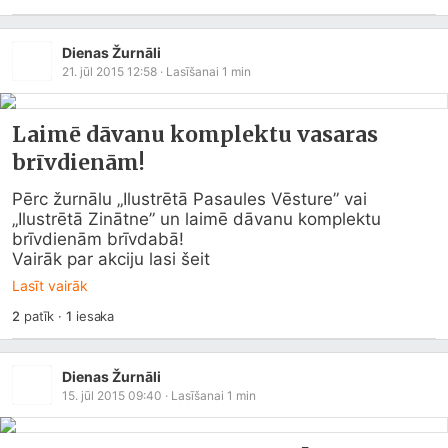
Dienas Žurnāli
21. jūl 2015 12:58
· Lasīšanai
1
min
Laimē dāvanu komplektu vasaras
brīvdienām!
Pērc žurnālu „Ilustrētā Pasaules Vēsture” vai 
„Ilustrētā Zinātne” un laimē dāvanu komplektu 
brīvdienām brīvdabā!

Vairāk par akciju lasi šeit
Lasīt vairāk
2
patīk
·
1
iesaka
Dienas Žurnāli
15. jūl 2015 09:40
· Lasīšanai
1
min