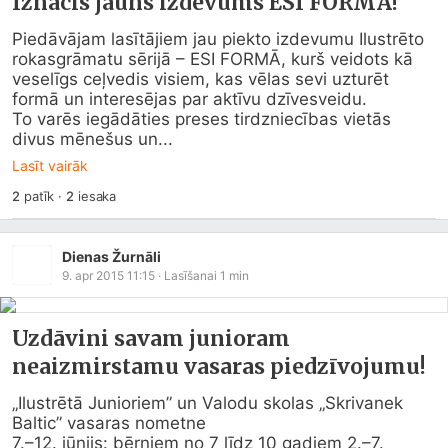
Iznācis jauns izdevums ESI FORMĀ!
Piedāvājam lasītājiem jau piekto izdevumu Ilustrēto 
rokasgrāmatu sērijā – ESI FORMĀ, kurš veidots kā 
veselīgs ceļvedis visiem, kas vēlas sevi uzturēt 
formā un interesējas par aktīvu dzīvesveidu. 

To varēs iegādāties preses tirdzniecības vietās 
divus mēnešus un...
Lasīt vairāk
2
patīk
·
2
iesaka
Dienas Žurnāli
9. apr 2015 11:15
· Lasīšanai
1
min
Uzdāvini savam junioram
neaizmirstamu vasaras piedzīvojumu!
„Ilustrētā Junioriem” un Valodu skolas „Skrivanek 
Baltic” vasaras nometne

7.–12. jūnijs: bērniem no 7 līdz 10 gadiem 2.–7. 