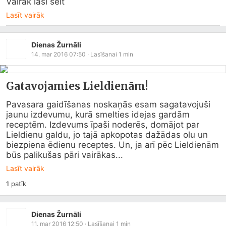
Vairāk lasi šeit
Lasīt vairāk
Dienas Žurnāli
14. mar 2016 07:50
· Lasīšanai
1
min
Gatavojamies Lieldienām!
Pavasara gaidīšanas noskaņās esam sagatavojuši 
jaunu izdevumu, kurā smelties idejas gardām 
receptēm. Izdevums īpaši noderēs, domājot par 
Lieldienu galdu, jo tajā apkopotas dažādas olu un 
biezpiena ēdienu receptes. Un, ja arī pēc Lieldienām 
būs palikušas pāri vairākas...
Lasīt vairāk
1
patīk
Dienas Žurnāli
11. mar 2016 12:50
· Lasīšanai
1
min