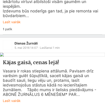
iekārtotu virtuvi atbilstoši visām gaumēm un 
iespējām.

Izdevums būs noderīgs gan tad, ja pie remonta vai 
būvdarbiem...
Lasīt vairāk
1
patīk
Dienas Žurnāli
5. mai 2016 14:07
· Lasīšanai
1
min
Kājas gaisā, cenas lejā!
Vasara ir rokas stiepiena attālumā. Pavisam drīz 
varēsim gulēt šūpuļtīklā, sacelt kājas gaisā un 
baudīt sauli, liegu vēju un, protams, lasīt 
iedvesmojošus stāstus kādā no iecienītajiem 
žurnāliem.    Tāpēc mums ir lielisks piedāvājums - 
ABONĒ ŽURNĀLUS 6 MĒNEŠIEM* PAR...
Lasīt vairāk