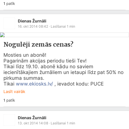
1
patīk
Dienas Žurnāli
16. okt 2014 08:42
· Lasīšanai
1
min
Nogulēji zemās cenas?
Mosties un abonē!

Pagarinām akcijas periodu tieši Tev!

Tikai līdz 19.10. abonē kādu no saviem 
iecienītākajiem žurnāliem un ietaupi līdz pat 50% no 
pirkuma summas.

Tikai 
www.ekiosks.lv/
 , ievadot kodu: PUCE
Lasīt vairāk
1
patīk
Dienas Žurnāli
13. okt 2014 14:08
· Lasīšanai
1
min