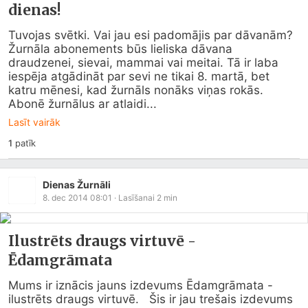
dienas!
Tuvojas svētki. Vai jau esi padomājis par dāvanām? 
Žurnāla abonements būs lieliska dāvana 
draudzenei, sievai, mammai vai meitai. Tā ir laba 
iespēja atgādināt par sevi ne tikai 8. martā, bet 
katru mēnesi, kad žurnāls nonāks viņas rokās.

Abonē žurnālus ar atlaidi...
Lasīt vairāk
1
patīk
Dienas Žurnāli
8. dec 2014 08:01
· Lasīšanai
2
min
Ilustrēts draugs virtuvē -
Ēdamgrāmata
Mums ir iznācis jauns izdevums Ēdamgrāmata - 
ilustrēts draugs virtuvē.   Šis ir jau trešais izdevums 