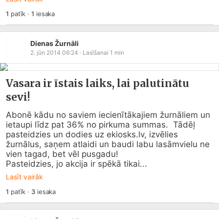
1
patīk
·
1
iesaka
Dienas Žurnāli
2. jūn 2014 06:24
· Lasīšanai
1
min
Vasara ir īstais laiks, lai palutinātu
sevi!
Abonē kādu no saviem iecienītākajiem žurnāliem un 
ietaupi līdz pat 36% no pirkuma summas.  Tādēļ 
pasteidzies un dodies uz 
ekiosks.lv
, izvēlies 
žurnālus, saņem atlaidi un baudi labu lasāmvielu ne 
vien tagad, bet vēl pusgadu!

Pasteidzies, jo akcija ir spēkā tikai...
Lasīt vairāk
1
patīk
·
3
iesaka