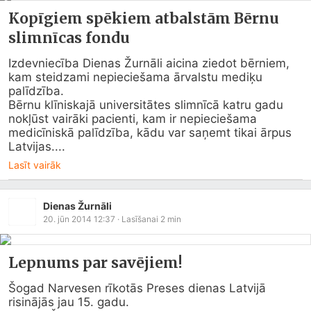
Kopīgiem spēkiem atbalstām Bērnu
slimnīcas fondu
Izdevniecība Dienas Žurnāli aicina ziedot bērniem, 
kam steidzami nepieciešama ārvalstu mediķu 
palīdzība.

Bērnu klīniskajā universitātes slimnīcā katru gadu 
nokļūst vairāki pacienti, kam ir nepieciešama 
medicīniskā palīdzība, kādu var saņemt tikai ārpus 
Latvijas....
Lasīt vairāk
Dienas Žurnāli
20. jūn 2014 12:37
· Lasīšanai
2
min
Lepnums par savējiem!
Šogad Narvesen rīkotās Preses dienas Latvijā 
risinājās jau 15. gadu.
