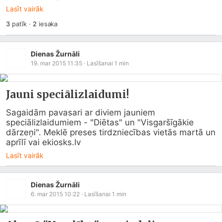
Lasīt vairāk
3
patīk
·
2
iesaka
Dienas Žurnāli
19. mar 2015 11:35
· Lasīšanai
1
min
Jauni speciālizlaidumi!
Sagaidām pavasari ar diviem jauniem 
speciālizlaidumiem - "Diētas" un "Visgaršīgākie 
dārzeņi". Meklē preses tirdzniecības vietās martā un 
aprīlī vai 
ekiosks.lv
Lasīt vairāk
Dienas Žurnāli
6. mar 2015 10:22
· Lasīšanai
1
min