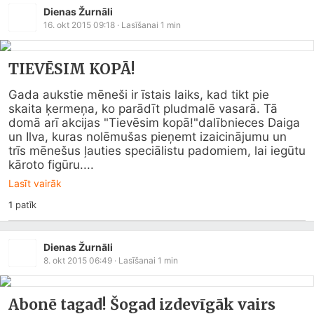
Dienas Žurnāli
16. okt 2015 09:18
· Lasīšanai
1
min
TIEVĒSIM KOPĀ!
Gada aukstie mēneši ir īstais laiks, kad tikt pie 
skaita ķermeņa, ko parādīt pludmalē vasarā. Tā 
domā arī akcijas "Tievēsim kopā!"dalībnieces Daiga 
un Ilva, kuras nolēmušas pieņemt izaicinājumu un 
trīs mēnešus ļauties speciālistu padomiem, lai iegūtu 
kāroto figūru....
Lasīt vairāk
1
patīk
Dienas Žurnāli
8. okt 2015 06:49
· Lasīšanai
1
min
Abonē tagad! Šogad izdevīgāk vairs