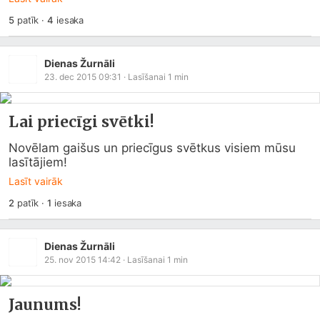
5
patīk
·
4
iesaka
Dienas Žurnāli
23. dec 2015 09:31
· Lasīšanai
1
min
Lai priecīgi svētki!
Novēlam gaišus un priecīgus svētkus visiem mūsu 
lasītājiem!
Lasīt vairāk
2
patīk
·
1
iesaka
Dienas Žurnāli
25. nov 2015 14:42
· Lasīšanai
1
min
Jaunums!