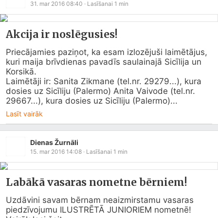
31. mar 2016 08:40
· Lasīšanai
1
min
Akcija ir noslēgusies!
Priecājamies paziņot, ka esam izlozējuši laimētājus, 
kuri maija brīvdienas pavadīs saulainajā Sicīlija un 
Korsikā.

Laimētāji ir: Sanita Zikmane (
tel.nr
. 29279...), kura 
dosies uz Sicīliju (Palermo) Anita Vaivode (
tel.nr
. 
29667...), kura dosies uz Sicīliju (Palermo)...
Lasīt vairāk
Dienas Žurnāli
15. mar 2016 14:08
· Lasīšanai
1
min
Labākā vasaras nometne bērniem!
Uzdāvini savam bērnam neaizmirstamu vasaras 
piedzīvojumu ILUSTRĒTĀ JUNIORIEM nometnē!
