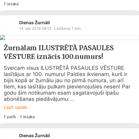
1
iesaka
Dienas Žurnāli
14. apr 2016 08:13
· Lasīšanai
1
min
Žurnālam ILUSTRĒTĀ PASAULES
VĒSTURE iznācis 100.numurs!
Sveicam visus ILUSTRĒTĀ PASAULES VĒSTURE 
lasītājus ar 100. numuru! Paldies ikvienam, kurš ir 
bijis kopā ar žurnālu jau no pirmā numura, un arī 
tiem, kas lasītāju pulkam pievienojušies nesen! Par 
godu šim notikumam esam sagatavojuši īpašu 
abonēšanas piedāvājumu:...
Lasīt vairāk
1
patīk
·
1
iesaka
Dienas Žurnāli