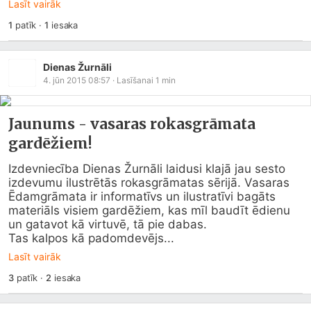
Lasīt vairāk
1
patīk
·
1
iesaka
Dienas Žurnāli
4. jūn 2015 08:57
· Lasīšanai
1
min
Jaunums - vasaras rokasgrāmata
gardēžiem!
Izdevniecība Dienas Žurnāli laidusi klajā jau sesto 
izdevumu ilustrētās rokasgrāmatas sērijā. Vasaras 
Ēdamgrāmata ir informatīvs un ilustratīvi bagāts 
materiāls visiem gardēžiem, kas mīl baudīt ēdienu 
un gatavot kā virtuvē, tā pie dabas.

Tas kalpos kā padomdevējs...
Lasīt vairāk
3
patīk
·
2
iesaka