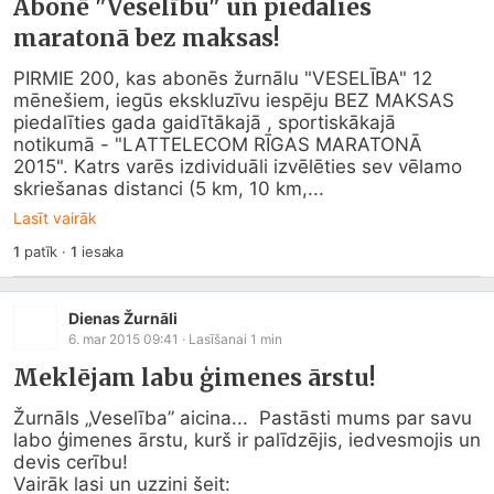
Abonē "Veselību" un piedalies
maratonā bez maksas!
PIRMIE 200, kas abonēs žurnālu "VESELĪBA" 12 
mēnešiem, iegūs ekskluzīvu iespēju BEZ MAKSAS 
piedalīties gada gaidītākajā , sportiskākajā 
notikumā - "LATTELECOM RĪGAS MARATONĀ 
2015". Katrs varēs izdividuāli izvēlēties sev vēlamo 
skriešanas distanci (5 km, 10 km,...
Lasīt vairāk
1
patīk
·
1
iesaka
Dienas Žurnāli
6. mar 2015 09:41
· Lasīšanai
1
min
Meklējam labu ģimenes ārstu!
Žurnāls „Veselība” aicina...  Pastāsti mums par savu 
labo ģimenes ārstu, kurš ir palīdzējis, iedvesmojis un 
devis cerību!

Vairāk lasi un uzzini šeit: 