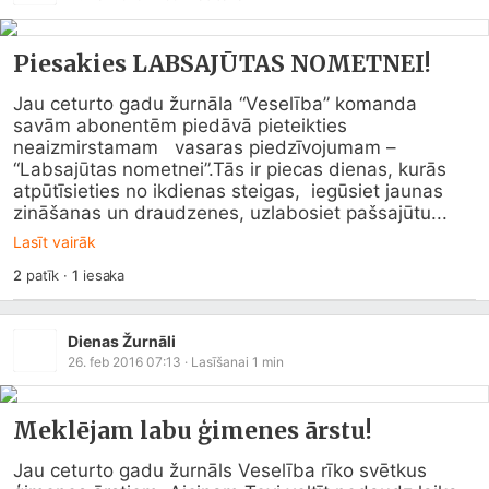
Piesakies LABSAJŪTAS NOMETNEI!
Jau ceturto gadu žurnāla “Veselība” komanda 
savām abonentēm piedāvā pieteikties 
neaizmirstamam   vasaras piedzīvojumam – 
“Labsajūtas nometnei”.Tās ir piecas dienas, kurās 
atpūtīsieties no ikdienas steigas,  iegūsiet jaunas 
zināšanas un draudzenes, uzlabosiet pašsajūtu...
Lasīt vairāk
2
patīk
·
1
iesaka
Dienas Žurnāli
26. feb 2016 07:13
· Lasīšanai
1
min
Meklējam labu ģimenes ārstu!
Jau ceturto gadu žurnāls Veselība rīko svētkus 