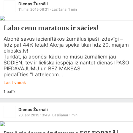
Dienas Žurnāli
11. mai 2015 06:31
· Lasīšanai
1
min
Labo cenu maratons ir sācies!
Abonē savus iecienītākos žurnālus īpaši izdevīgi – 
līdz pat 44% lētāk! Akcija spēkā tikai līdz 20. maijam 
ekiosks.lv
!

Turklāt, ja abonēsi kādu no mūsu žurnāliem jau 
ŠODIEN, tev ir lieliska iespēja izmantot dienas ĪPAŠO 
PIEDĀVĀJUMU un BEZ MAKSAS

piedalīties "Lattelecom...
Lasīt vairāk
1
patīk
Dienas Žurnāli
23. apr 2015 13:49
· Lasīšanai
1
min