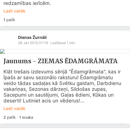
redzamības ierīcēm.
Lasīt vairāk
1
patīk
Dienas Žurnāli
28. okt 2015 07:19
· Lasīšanai
1
min
Jaunums - ZIEMAS ĒDAMGRĀMATA
Klāt trešais izdevums sērijā "Ēdamgrāmata", kas ir 
īpašs ar savu sezonālo raksturu! Ēdamgrāmatu 
veido tādas sadaļas kā Svētku galdam, Darbdienu 
vakariņas, Sezonas dārzeņi, Sildošas zupas, 
Sacepumi un sautējumi, Gaļas ēdieni, Kūkas un 
deserti! Lutiniet acis un vēderus!...
Lasīt vairāk
2
patīk
·
1
iesaka