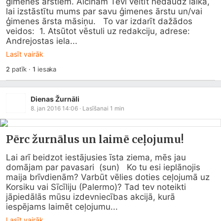
ģimenes ārstiem. Aicinam Tevi veltīt nedaudz laika, 
lai izstāstītu mums par savu ģimenes ārstu un/vai 
ģimenes ārsta māsiņu.   To var izdarīt dažādos 
veidos:  1. Atsūtot vēstuli uz redakciju, adrese: 
Andrejostas iela...
Lasīt vairāk
2
patīk
·
1
iesaka
Dienas Žurnāli
8. jan 2016 14:06
· Lasīšanai
1
min
Pērc žurnālus un laimē ceļojumu!
Lai arī beidzot iestājusies īsta ziema, mēs jau 
domājam par pavasari  (sun)   Ko tu esi ieplānojis 
maija brīvdienām? Varbūt vēlies doties ceļojumā uz 
Korsiku vai Sīcīliju (Palermo)? Tad tev noteikti 
jāpiedālās mūsu izdevniecības akcijā, kurā 
iespējams laimēt ceļojumu...
Lasīt vairāk