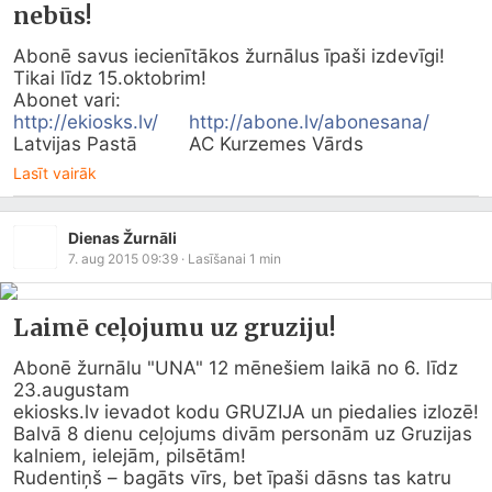
nebūs!
Abonē savus iecienītākos žurnālus īpaši izdevīgi! 
Tikai līdz 15.oktobrim! 

http://ekiosks.lv/
http://abone.lv/abonesana/
Latvijas Pastā 	AC Kurzemes Vārds
Lasīt vairāk
Dienas Žurnāli
7. aug 2015 09:39
· Lasīšanai
1
min
Laimē ceļojumu uz gruziju!
Abonē žurnālu "UNA" 12 mēnešiem laikā no 6. līdz 
ekiosks.lv
 ievadot kodu GRUZIJA un piedalies izlozē! 

Balvā 8 dienu ceļojums divām personām uz Gruzijas 
kalniem, ielejām, pilsētām!

Rudentiņš – bagāts vīrs, bet īpaši dāsns tas katru 