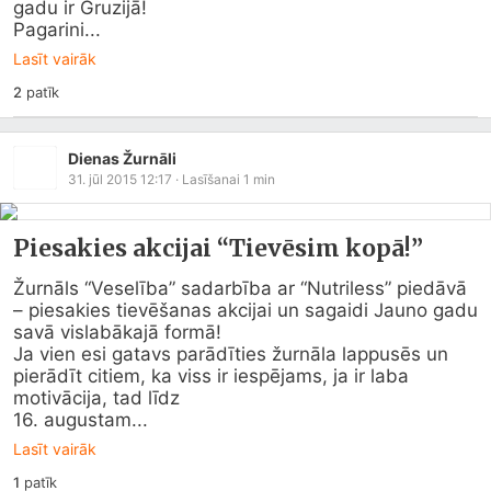
gadu ir Gruzijā! 

Pagarini...
Lasīt vairāk
2
patīk
Dienas Žurnāli
31. jūl 2015 12:17
· Lasīšanai
1
min
Piesakies akcijai “Tievēsim kopā!”
Žurnāls “Veselība” sadarbība ar “Nutriless” piedāvā 
– piesakies tievēšanas akcijai un sagaidi Jauno gadu 
savā vislabākajā formā!

Ja vien esi gatavs parādīties žurnāla lappusēs un 
pierādīt citiem, ka viss ir iespējams, ja ir laba 
motivācija, tad līdz

16. augustam...
Lasīt vairāk
1
patīk