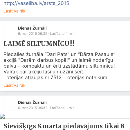
http://veseliba.lv/arsts_2015
Lasīt vairāk
Dienas Žurnāli
6. mar 2015 09:35
· Lasīšanai
1
min
LAIMĒ SILTUMNĪCU!!!
Piedalies žurnāla “Dari Pats” un “Dārza Pasaule” 
akcijā "Darām darbus kopā!" un laimē noderīgu 
balvu - kompaktu un ērti uzstādāmu siltumnīcu!

Vairāk par akciju lasi un uzzini šeit.

Loterijas atļaujas nr.7512. Loterijas noteikumi.
Lasīt vairāk
Dienas Žurnāli
6. mar 2015 09:32
· Lasīšanai
1
min
Sievišķīgs 8.marta piedāvājums tikai 8