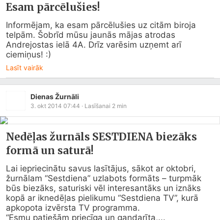
Esam pārcēlušies!
Informējam, ka esam pārcēlušies uz citām biroja 
telpām. Šobrīd mūsu jaunās mājas atrodas 
Andrejostas ielā 4A. Drīz varēsim uzņemt arī 
ciemiņus! :)
Lasīt vairāk
Dienas Žurnāli
3. okt 2014 07:44
· Lasīšanai
2
min
Nedēļas žurnāls SESTDIENA biezāks
formā un saturā!
Lai iepriecinātu savus lasītājus, sākot ar oktobri, 
žurnālam “Sestdiena” uzlabots formāts – turpmāk 
būs biezāks, saturiski vēl interesantāks un iznāks 
kopā ar iknedēļas pielikumu “Sestdiena TV”, kurā 
apkopota izvērsta TV programma. 

“Esmu patiešām priecīga un gandarīta,...