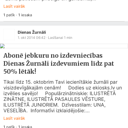
Lasīt vairāk
1
patīk
·
1
iesaka
Dienas Žurnāli
1. okt 2014 06:42
· Lasīšanai
1
min
Abonē jebkuru no izdevniecības
Dienas Žurnāli izdevumiem līdz pat
50% lētāk!
Tikai līdz 15. oktobrim Tavi iecienītākie žurnāli par 
visizdevīgākajām cenām!     Dodies uz 
ekiosks.lv
 un  
izvēlies savējo!     Populārzinātniskie: ILUSTRĒTĀ 
ZINĀTNE, ILUSTRĒTĀ PASAULES VĒSTURE, 
ILUSTRĒTĀ JUNIORIEM.  Dzīvesstilam: UNA, 
VESELĪBA.  Informatīvi izklaidējošie:...
Lasīt vairāk
1
patīk
·
1
iesaka