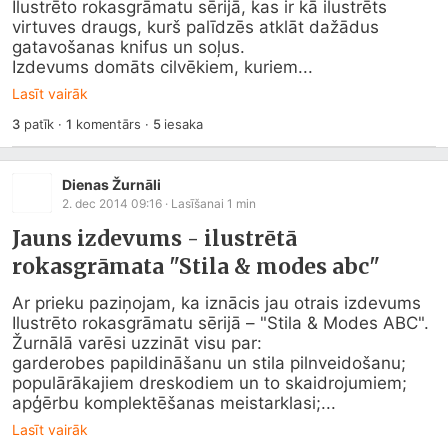
Ilustrēto rokasgrāmatu sērijā, kas ir kā ilustrēts 
virtuves draugs, kurš palīdzēs atklāt dažādus 
gatavošanas knifus un soļus.

Izdevums domāts cilvēkiem, kuriem...
Lasīt vairāk
3
patīk
·
1
komentārs
·
5
iesaka
Dienas Žurnāli
2. dec 2014 09:16
· Lasīšanai
1
min
Jauns izdevums - ilustrētā
rokasgrāmata "Stila & modes abc"
Ar prieku paziņojam, ka iznācis jau otrais izdevums 
Ilustrēto rokasgrāmatu sērijā – "Stila & Modes ABC". 
Žurnālā varēsi uzzināt visu par:

garderobes papildināšanu un stila pilnveidošanu; 	
populārākajiem dreskodiem un to skaidrojumiem; 	
apģērbu komplektēšanas meistarklasi;...
Lasīt vairāk