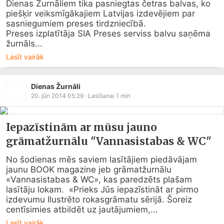
Dienas Žurnāliem tika pasniegtas četras balvas, ko 
piešķir veiksmīgākajiem Latvijas izdevējiem par 
sasniegumiem preses tirdzniecībā.

Preses izplatītāja SIA Preses serviss balvu saņēma 
žurnāls...
Lasīt vairāk
Dienas Žurnāli
20. jūn 2014 05:29
· Lasīšanai
1
min
Iepazīstinām ar mūsu jauno
grāmatžurnālu "Vannasistabas & WC"
No šodienas mēs saviem lasītājiem piedāvājam 
jaunu BOOK magazine jeb grāmatžurnālu 
«Vannasistabas & WC», kas paredzēts plašam 
lasītāju lokam.  «Prieks Jūs iepazīstināt ar pirmo 
izdevumu Ilustrēto rokasgrāmatu sērijā. Šoreiz 
centīsimies atbildēt uz jautājumiem,...
Lasīt vairāk