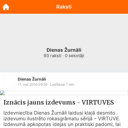
Raksti
Dienas Žurnāli
93
raksti ·
0
sekotāji
Dienas Žurnāli
17. mai 2016 09:56
· Lasīšanai
1
min
Iznācis jauns izdevums - VIRTUVES
Izdevniecība Dienas Žurnāli laidusi klajā desmito 
izdevumu ilustrēto rokasgrāmatu sērijā – VIRTUVE. 

Izdevumā apkopotas idejas un praktiski padomi, lai 