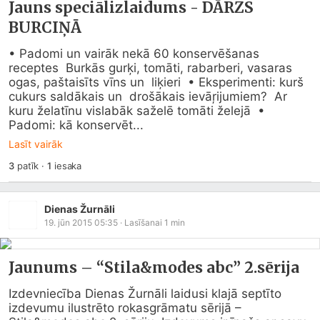
Jauns speciālizlaidums - DĀRZS
BURCIŅĀ
• Padomi un vairāk nekā 60 konservēšanas 
receptes  Burkās gurķi, tomāti, rabarberi, vasaras 
ogas, paštaisīts vīns un  liķieri  • Eksperimenti: kurš 
cukurs saldākais un  drošākais ievāŗijumiem?  Ar 
kuru želatīnu vislabāk saželē tomāti želejā  • 
Padomi: kā konservēt...
Lasīt vairāk
3
patīk
·
1
iesaka
Dienas Žurnāli
19. jūn 2015 05:35
· Lasīšanai
1
min
Jaunums – “Stila&modes abc” 2.sērija
Izdevniecība Dienas Žurnāli laidusi klajā septīto 
izdevumu ilustrēto rokasgrāmatu sērijā – 