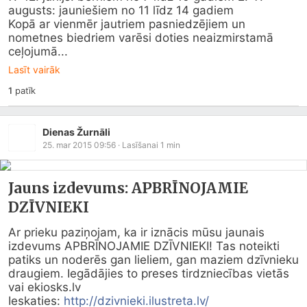
augusts: jauniešiem no 11 līdz 14 gadiem

Kopā ar vienmēr jautriem pasniedzējiem un 
nometnes biedriem varēsi doties neaizmirstamā 
ceļojumā...
Lasīt vairāk
1
patīk
Dienas Žurnāli
25. mar 2015 09:56
· Lasīšanai
1
min
Jauns izdevums: APBRĪNOJAMIE
DZĪVNIEKI
Ar prieku paziņojam, ka ir iznācis mūsu jaunais 
izdevums APBRĪNOJAMIE DZĪVNIEKI! Tas noteikti 
patiks un noderēs gan lieliem, gan maziem dzīvnieku 
draugiem. Iegādājies to preses tirdzniecības vietās 
vai 
ekiosks.lv
Ieskaties: 
http://dzivnieki.ilustreta.lv/