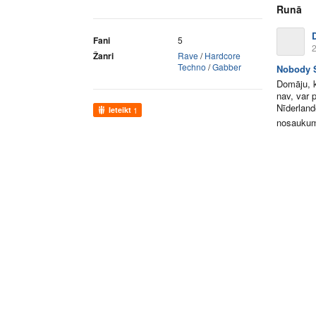
Runā
Fani
5
2
Žanri
Rave
/
Hardcore
Techno
/
Gabber
Nobody S
Domāju, k
nav, var 
Nīderland
Ieteikt
1
nosaukum