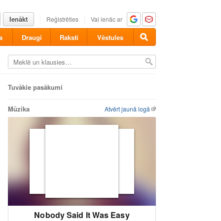
Ienākt
Reģistrēties
Vai ienāc ar
a
Draugi
Raksti
Vēstules
Tuvākie pasākumi
Mūzika
Atvērt jaunā logā
Nobody Said It Was Easy