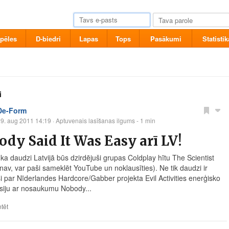
pēles
D-biedri
Lapas
Tops
Pasākumi
Statistik
i
De-Form
9. aug 2011 14:19
· Aptuvenais lasīšanas ilgums - 1 min
dy Said It Was Easy arī LV!
ka daudzi Latvijā būs dzirdējuši grupas Coldplay hītu The Scientist
i nav, var paši sameklēt YouTube un noklausīties). Ne tik daudzi ir
ši par Nīderlandes Hardcore/Gabber projekta Evil Activities enerģisko
siju ar nosaukumu Nobody...
tēt