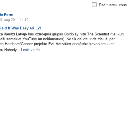
Rādīt ieteikumus
De-Form
9. aug 2011 14:19
aid It Was Easy arī LV!
a daudzi Latvijā būs dzirdējuši grupas Coldplay hītu The Scientist (tie, kuri
paši sameklēt YouTube un noklausīties). Ne tik daudzi ir dzirdējuši par
es Hardcore/Gabber projekta Evil Activities enerģisko kaverversiju ar
u Nobody...
Lasīt vairāk