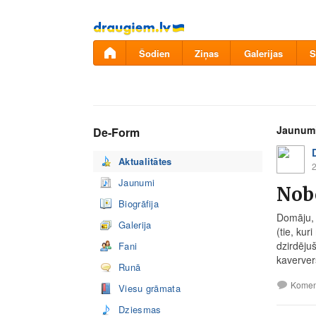
Pāriet
uz
saturu
Šodien
Ziņas
Galerijas
S
Jaunum
De-Form
Aktualitātes
2
Jaunumi
Nobo
Biogrāfija
Domāju, 
Galerija
(tie, kur
dzirdēju
Fani
kaverver
Runā
Komen
Viesu grāmata
Dziesmas