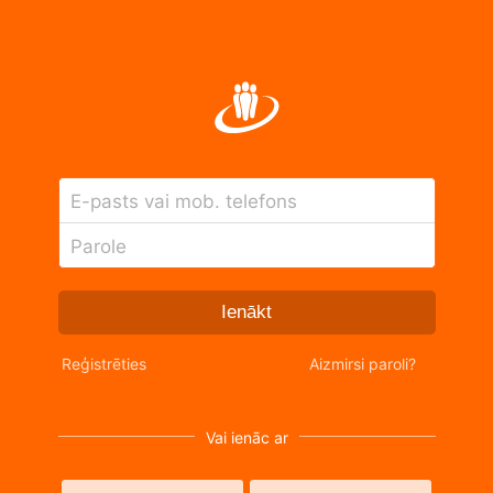
E-pasts vai mob. telefons
Parole
Ienākt
Reģistrēties
Aizmirsi paroli?
Vai ienāc ar