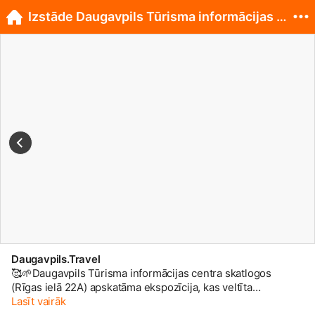
Izstāde Daugavpils Tūrisma informācijas centrā
Daugavpils.Travel
🥰🌱Daugavpils Tūrisma informācijas centra skatlogos
(Rīgas ielā 22A) apskatāma ekspozīcija, kas veltīta
Masļeņicas svētkiem🌞 👏Ekspozīcijā ir skatāmi slavenā
Lasīt vairāk