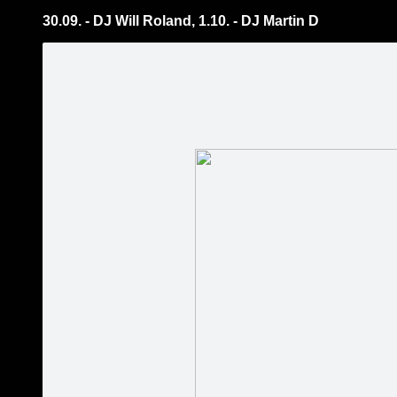
30.09. - DJ Will Roland, 1.10. - DJ Martin D
Pāriet
uz
saturu
Šodien
Ziņas
Galerijas
S
CITA ATPŪTA