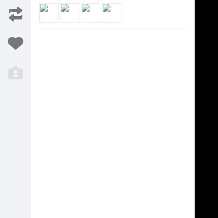
vasaras ar pēdējo šī mēneša ballīti, ko iegriezīs
ibēsim! Un mēs gribam, lai ir karssssti! Tāpēc jau 1.
ildošas dziesmas Tekilas ballītē! Nu un, k...
Vairāk
Iesaka
2