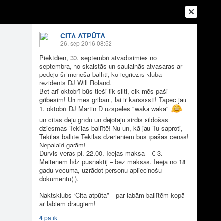
CITA ATPŪTA
26. sep 2016 08:52
Piektdien, 30. septembrī atvadīsimies no
septembra, no skaistās un saulainās atvasaras ar
pēdējo šī mēneša ballīti, ko iegriezīs kluba
rezidents DJ Will Roland.
Bet arī oktobrī būs tieši tik silti, cik mēs paši
gribēsim! Un mēs gribam, lai ir karssssti! Tāpēc jau
1. oktobrī DJ Martin D uzspēlēs "waka waka"
un citas deju grīdu un dejotāju sirdis sildošas
dziesmas Tekilas ballītē! Nu un, kā jau Tu saproti,
Tekilas ballītē Tekilas dzērieniem būs īpašās cenas!
Nepalaid garām!
Ienākt
Reģistrēties
Vai ienāc ar
Durvis veras pl. 22.00. Ieejas maksa – € 3.
Meitenēm līdz pusnaktij – bez maksas. Ieeja no 18
a
Draugi
Raksti
Vēstules
gadu vecuma, uzrādot personu apliecinošu
dokumentu(!).
Naktsklubs “Cita atpūta” – par labām ballītēm kopā
. - DJ Martin D
ar labiem draugiem!
4
patīk