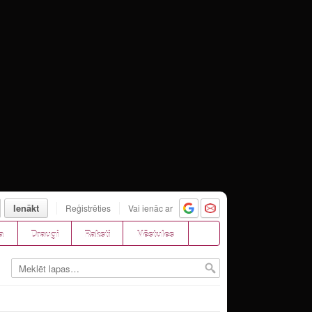
Ienākt
Reģistrēties
Vai ienāc ar
a
Draugi
Raksti
Vēstules