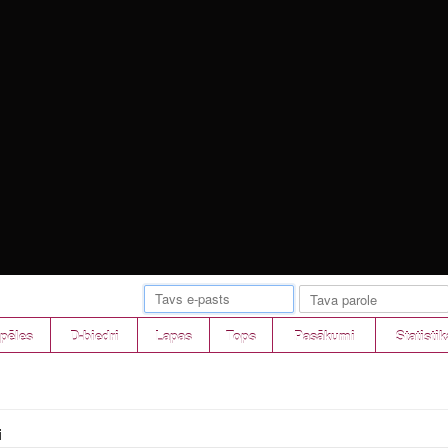
pēles
D-biedri
Lapas
Tops
Pasākumi
Statistik
i