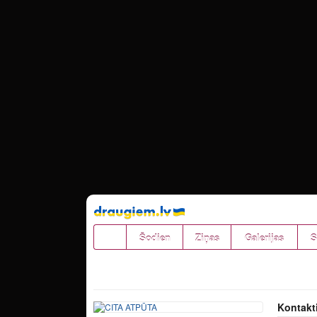
Pāriet
uz
saturu
Šodien
Ziņas
Galerijas
S
Kontakt