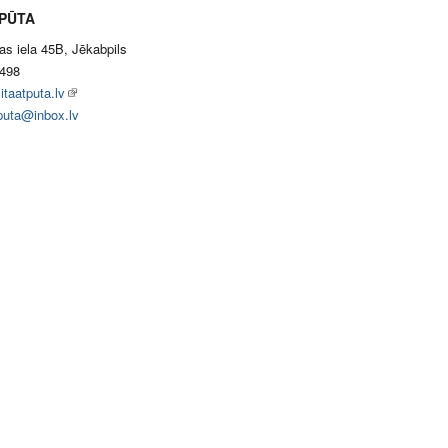
TPŪTA
as iela 45B, Jēkabpils
498
taatputa.lv
tputa@inbox.lv