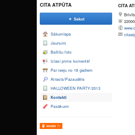
CITA ATPŪTA
CITA A
Brīvīb
Sekot
22000
www.ci
Sākumlapa
citaa
Jaunumi
Ballīšu foto
Izlasi pirms komentē!
Par ieeju no 18 gadiem
Atrasts/Pazaudēts
HALLOWEEN PARTY/2013
Kontakti
Pasākumi
Ieteikt
71