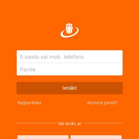
E-pasts vai mob. telefons
Parole
Ienākt
Reģistrēties
Aizmirsi paroli?
Vai ienāc ar