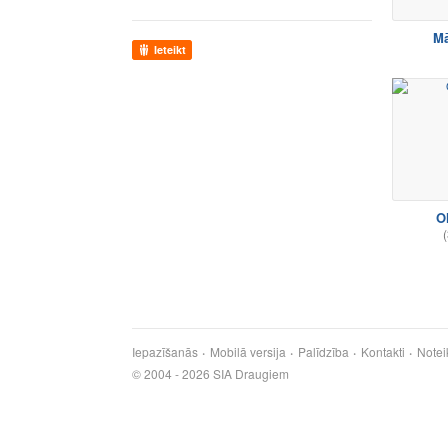
Mā
Ieteikt
O
(
Iepazīšanās
Mobilā versija
Palīdzība
Kontakti
Notei
© 2004 - 2026 SIA Draugiem