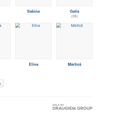
Sabīna
Gatis
(36)
Elīna
Mārtiņš
ā