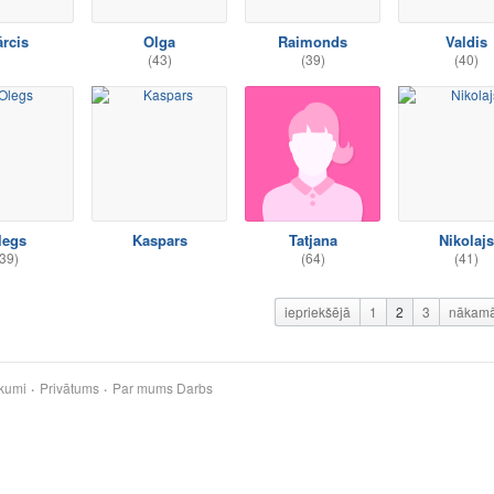
rcis
Olga
Raimonds
Valdis
(43)
(39)
(40)
legs
Kaspars
Tatjana
Nikolajs
39)
(64)
(41)
iepriekšējā
1
2
3
nākam
kumi
Privātums
Par mums
Darbs