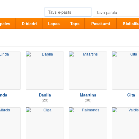
pēles
D-biedri
Lapas
Tops
Pasākumi
Statistik
inda
Daņila
Maartins
Gita
(23)
(38)