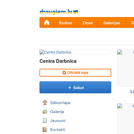
Pāriet
uz
saturu
Šodien
Ziņas
Galerijas
S
Centra Darbnīca
Oficiālā lapa
Sekot
L
Sākumlapa
Galerija
Jaunumi
Kontakti