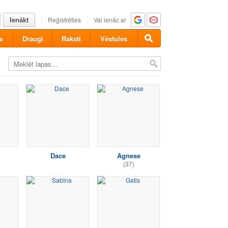
Ienākt
Reģistrēties
Vai ienāc ar
a
Draugi
Raksti
Vēstules
Dace
Agnese
(37)