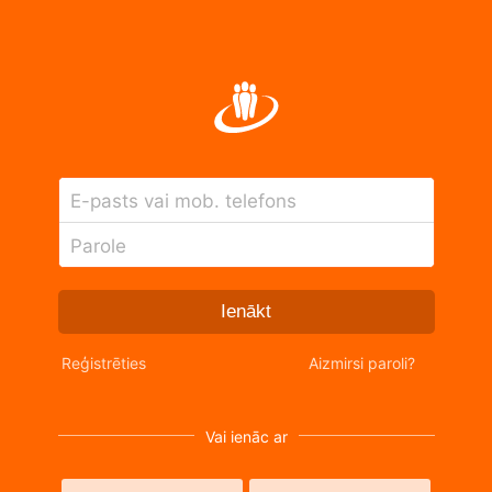
E-pasts vai mob. telefons
Parole
Ienākt
Reģistrēties
Aizmirsi paroli?
Vai ienāc ar