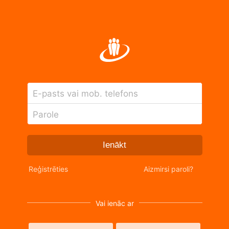
E-pasts vai mob. telefons
Parole
Ienākt
Reģistrēties
Aizmirsi paroli?
Vai ienāc ar