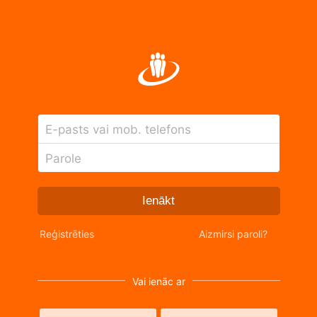
E-pasts vai mob. telefons
Parole
Ienākt
Reģistrēties
Aizmirsi paroli?
Vai ienāc ar