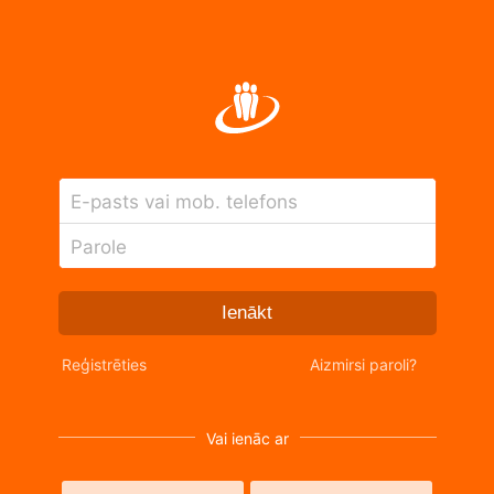
E-pasts vai mob. telefons
Parole
Ienākt
Reģistrēties
Aizmirsi paroli?
Vai ienāc ar