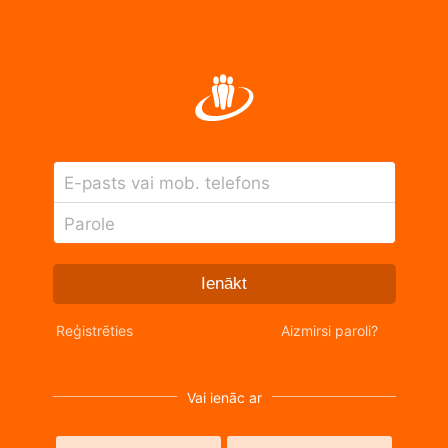
E-pasts vai mob. telefons
Parole
Ienākt
Reģistrēties
Aizmirsi paroli?
Vai ienāc ar