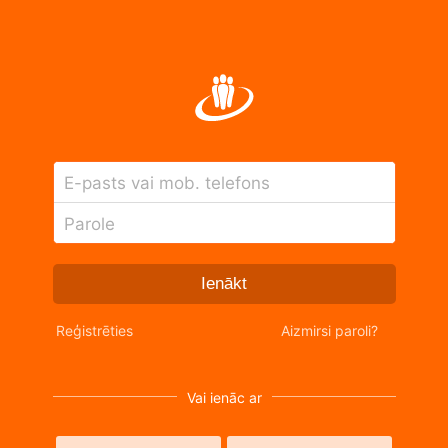
E-pasts vai mob. telefons
Parole
Ienākt
Reģistrēties
Aizmirsi paroli?
Vai ienāc ar