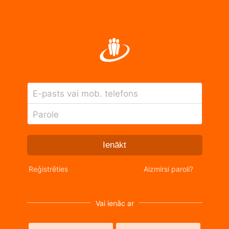
E-pasts vai mob. telefons
Parole
Ienākt
Reģistrēties
Aizmirsi paroli?
Vai ienāc ar