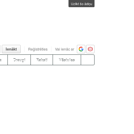
Uzlikt šo ādiņu
Ienākt
Reģistrēties
Vai ienāc ar
a
Draugi
Raksti
Vēstules