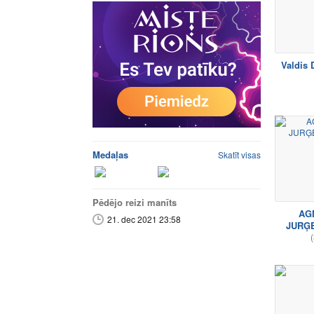
Valdis 
Medaļas
Skatīt visas
Pēdējo reizi manīts
AG
21. dec 2021 23:58
JURĢ
(