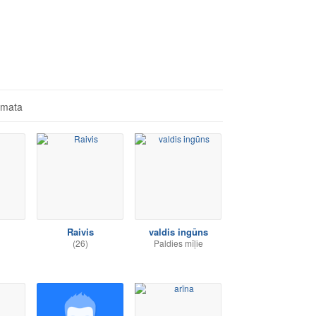
āmata
Raivis
valdis ingūns
(26)
Paldies mīļie