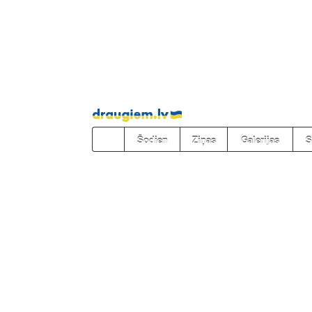
Pāriet
uz
saturu
Šodien
Ziņas
Galerijas
S