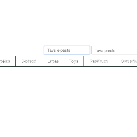
pēles
D-biedri
Lapas
Tops
Pasākumi
Statistik