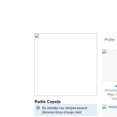
Profils
I
brīnumi
Rīga, 
Gau
Raitis Cepeļs
Šis lietotājs nav vēlējies saņemt
dāvanas ārpus draugu loka!