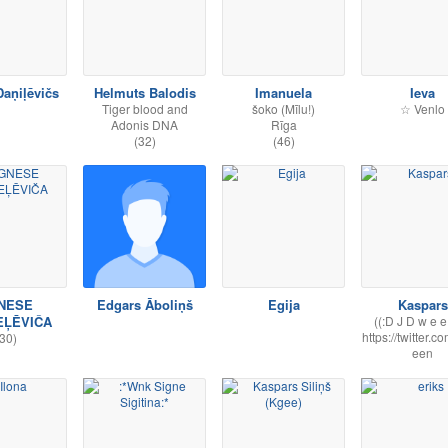
Daņiļēvičs
Helmuts Balodis
Imanuela
Ieva
Tiger blood and
šoko (Mīlu!)
☆ Venlo
Adonis DNA
Rīga
(32)
(46)
NESE
Edgars Āboliņš
Egija
Kaspars
EĻĒVIČA
((:D J D w e e 
https://twitter.c
30)
een