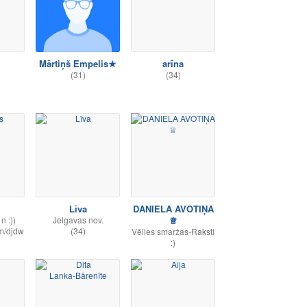
Mārtiņš Empelis★
arīna
(31)
(34)
Līva
DANIELA AVOTIŅA
n :))
Jelgavas nov.
♕
om/djdw
(34)
Vēlies smaržas-Raksti
:)