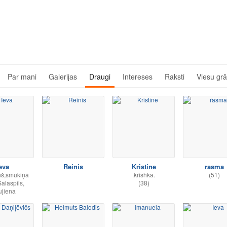
Par mani
Galerijas
Draugi
Intereses
Raksti
Viesu gr
eva
Reinis
Kristine
rasma
ņš,smukiņā
.krishka.
(51)
Salaspils,
(38)
jiena