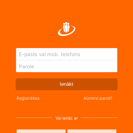
E-pasts vai mob. telefons
Parole
Ienākt
Reģistrēties
Aizmirsi paroli?
Vai ienāc ar