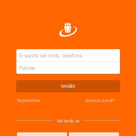
E-pasts vai mob. telefons
Parole
Ienākt
Reģistrēties
Aizmirsi paroli?
Vai ienāc ar