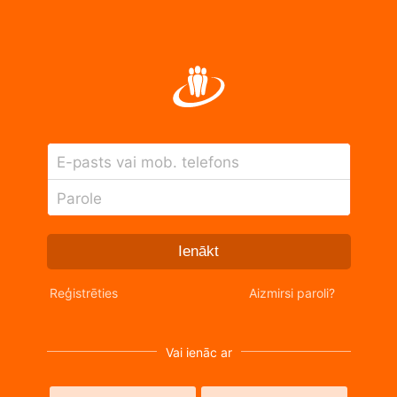
E-pasts vai mob. telefons
Parole
Ienākt
Reģistrēties
Aizmirsi paroli?
Vai ienāc ar